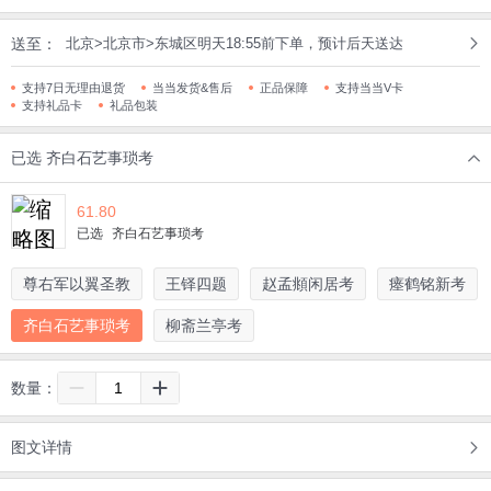
送至：
北京>北京市>东城区明天18:55前下单，预计后天送达
支持7日无理由退货
当当发货&售后
正品保障
支持当当V卡
支持礼品卡
礼品包装
已选
齐白石艺事琐考
61.80
已选
齐白石艺事琐考
尊右军以翼圣教
王铎四题
赵孟頫闲居考
瘗鹤铭新考
齐白石艺事琐考
柳斋兰亭考
数量：
图文详情