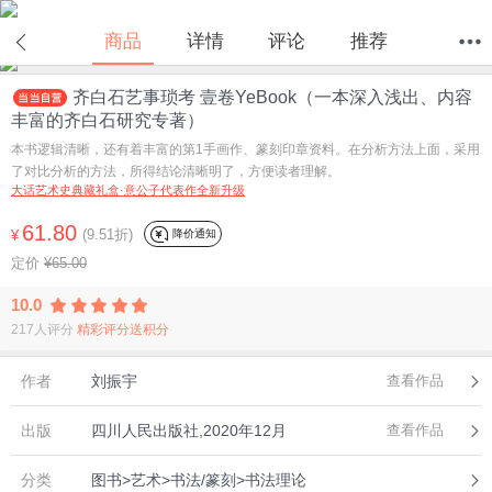
在线试读
商品
详情
评论
推荐
齐白石艺事琐考 壹卷YeBook（一本深入浅出、内容
首页
分类
值得买
购物车
我的当当
丰富的齐白石研究专著）
本书逻辑清晰，还有着丰富的第1手画作、篆刻印章资料。在分析方法上面，采用
了对比分析的方法，所得结论清晰明了，方便读者理解。
大话艺术史典藏礼盒·意公子代表作全新升级
61.80
(9.51折)
降价通知
¥
定价
¥65.00
10.0
217人评分
精彩评分送积分
作者
刘振宇
查看作品
出版
四川人民出版社,2020年12月
查看作品
分类
图书>艺术>书法/篆刻>书法理论