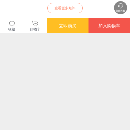
查看更多短评
立即购买
加入购物车
暂无长评
收藏
购物车
当当自营图书
商品包装
物流速度
快递员满意度
4.70
4.77
4.82
高
高
高
购买此商品的顾客也同时购买
更多
满额减
满额减
满额减
满额