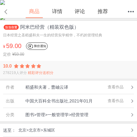
商品
详情
评论
推荐
阿米巴经营（精装双色版）
首页
分类
值得买
购物车
我的当当
日本经营之圣稻盛和夫一生的经营实学精华，不朽的管理经典
59.00
降价通知
¥
定价
¥59.00
10.0
278219人评分
精彩评分送积分
作者
稻盛和夫著，曹岫云译
查看作品
出版
中国大百科全书出版社,2021年01月
查看作品
分类
图书>管理>一般管理学>经营管理
送至：
北京>北京市>东城区