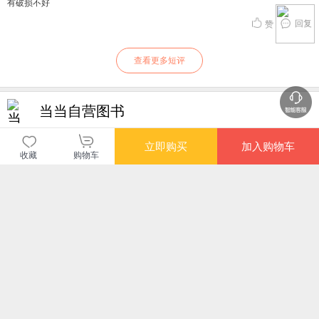
有破损不好
回复
赞
查看更多短评
当当自营图书
商品包装
物流速度
快递员满意度
立即购买
加入购物车
收藏
购物车
4.70
4.77
4.82
高
高
高
购买此商品的顾客也同时购买
更多
限时抢
限时抢
限时抢
四五英语（全十册套
30天注意力提升 第
30天注意力提升 第
四五