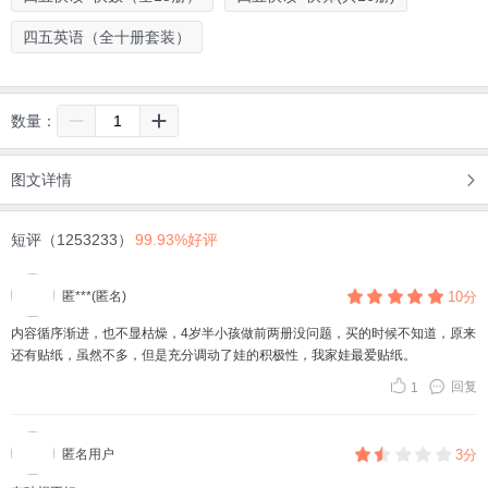
四五英语（全十册套装）
数量：
图文详情
短评（1253233）
99.93%好评
匿***(匿名)
10分
内容循序渐进，也不显枯燥，4岁半小孩做前两册没问题，买的时候不知道，原来
还有贴纸，虽然不多，但是充分调动了娃的积极性，我家娃最爱贴纸。
回复
1
匿名用户
3分