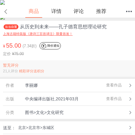
商品
详情
评论
推荐
从历史到未来——孔子德育思想理论研究
首页
分类
值得买
购物车
我的当当
上海古籍特装版《唐诗三百首译注》限量首发！
55.00
(7.34折)
降价通知
¥
定价
¥75.00
暂无评分
21人评分
精彩评分送积分
作者
李丽娜
查看作品
出版
中央编译出版社,2021年03月
查看作品
分类
图书>文化>文化研究
送至：
北京>北京市>东城区