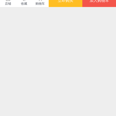
立即购买
加入购物车
限时抢
满额减
满额减
限时
店铺
收藏
购物车
全球化背景下的文化
大学问·生命第一课：
吾国与吾民（林语堂
古
焦虑与探寻
《道德经》的宇宙哲
精装2018版）
想
学与生活美学 (不仅
¥35.90
¥47.30
¥46.60
¥33
是对经典的重新发
现，更是一份为现代
人准备的心灵自救手
册)
满额减
满额
烽火与流星：萧梁王
《汉书》十二讲
藏身于物的风俗故事
生
朝的文学与文化
(扬之水作品系列) 漓
精装
江出版社 扬之水 随
¥75.10
¥75.80
¥93.20
¥52
笔 文化研究 纯粹出
品 从审美细节中窥见
您可能感兴趣的商品
古人精神内涵，从器
物
推荐
推荐
推荐