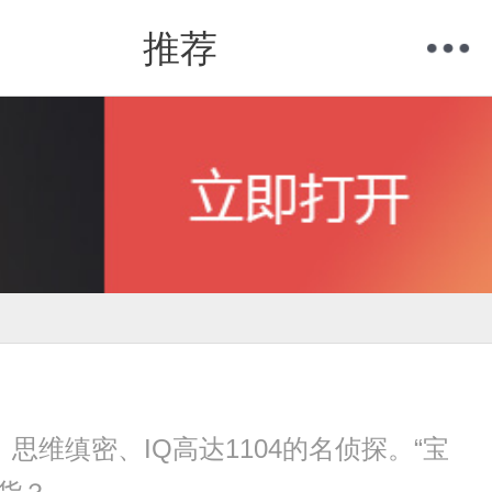
推荐
购物车
我的当当
维缜密、IQ高达1104的名侦探。“宝