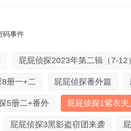
密码事件
8
屁屁侦探2023年第二辑（7-12
8册一+二
屁屁侦探番外篇
探5册二+番外
屁屁侦探1紫衣夫
屁屁侦探3黑影盗窃团来袭
屁