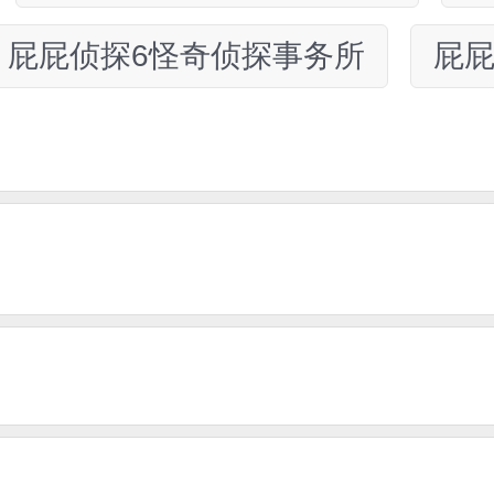
屁屁侦探6怪奇侦探事务所
屁屁