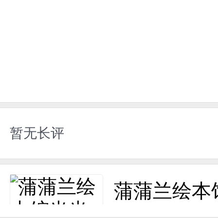
暂无长评
蒲蒲兰绘本