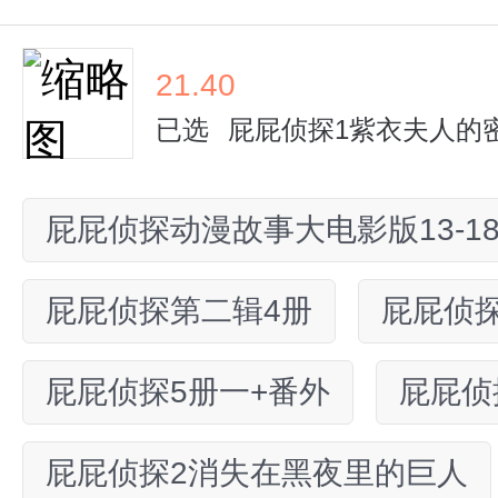
21.40
已选
屁屁侦探1紫衣夫人的
屁屁侦探动漫故事大电影版13-1
屁屁侦探第二辑4册
屁屁侦探
屁屁侦探5册一+番外
屁屁侦
屁屁侦探2消失在黑夜里的巨人