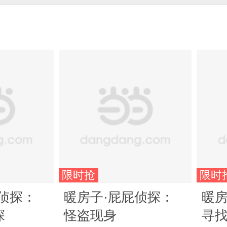
限时抢
限时
侦探：
暖房子·屁屁侦探：
暖房
探
怪盗现身
寻