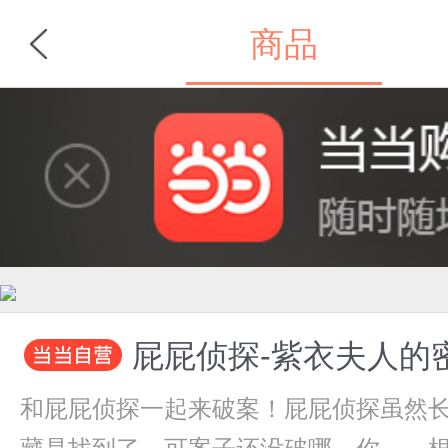
商品
首页
分类
屁屁侦探-紫衣夫人的
和屁屁侦探一起来破案！屁屁侦探虽然长着