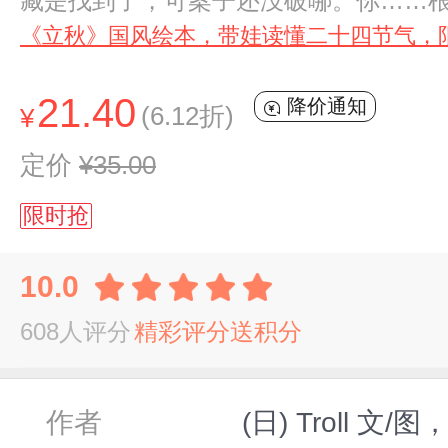
藏是找到了，可案子还没破哪。你……根
《立秋》国风绘本，带娃读懂二十四节气，
21.40
降价通知
(6.12折)
¥
定价
¥35.00
限时抢
10.0
608人评分
精彩评分送积分
作者
(日) Troll 文/