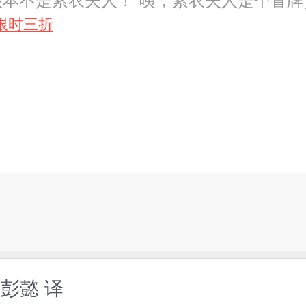
本不是紫衣夫人！”咦，紫衣夫人是个冒牌
限时三折
图，彭懿 译