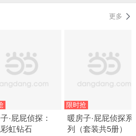
更多
抢
限时抢
子·屁屁侦探：
暖房子·屁屁侦探系
找彩虹钻石
列（套装共5册）