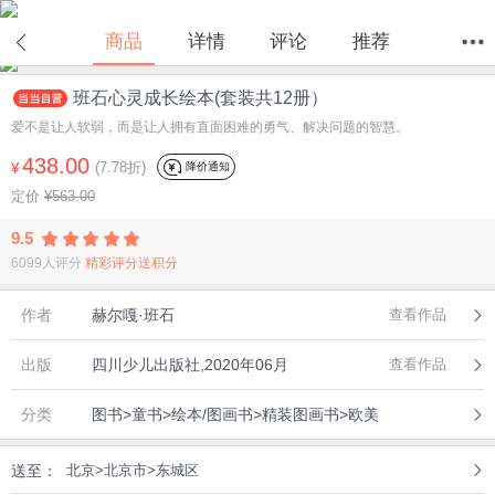
商品
详情
评论
推荐
班石心灵成长绘本(套装共12册）
首页
分类
值得买
购物车
我的当当
爱不是让人软弱，而是让人拥有直面困难的勇气、解决问题的智慧。
438.00
(7.78折)
降价通知
¥
定价
¥563.00
9.5
6099人评分
精彩评分送积分
作者
赫尔嘎·班石
查看作品
出版
四川少儿出版社,2020年06月
查看作品
分类
图书>童书>绘本/图画书>精装图画书>欧美
送至：
北京>北京市>东城区