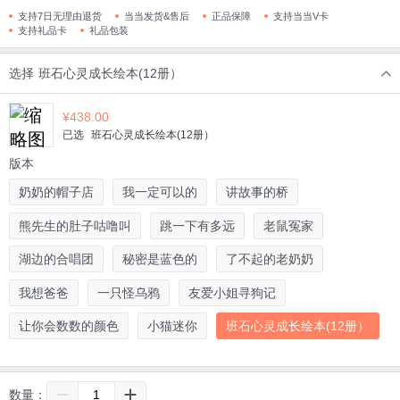
支持7日无理由退货
当当发货&售后
正品保障
支持当当V卡
支持礼品卡
礼品包装
选择
班石心灵成长绘本(12册）
¥
438.00
已选
班石心灵成长绘本(12册）
版本
奶奶的帽子店
我一定可以的
讲故事的桥
熊先生的肚子咕噜叫
跳一下有多远
老鼠冤家
湖边的合唱团
秘密是蓝色的
了不起的老奶奶
我想爸爸
一只怪乌鸦
友爱小姐寻狗记
让你会数数的颜色
小猫迷你
班石心灵成长绘本(12册）
数量：