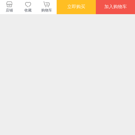
立即购买
加入购物车
店铺
收藏
购物车
四川少年儿童出版社当当自营店
购买此商品的顾客也同时购买
更多
满额减
限时抢
满额
海豚绘本花园在家里
再见，纸尿裤！宝宝
狐狸家 聊斋志异绘本
憋不
3-6岁儿童想象力绘
成长绘本:耶！便便出
套装3册 崂山道士 促
便
本图画书幼儿园早教
来啦
织 鱼跃
壳
¥19.60
¥22.80
¥50.40
¥59
绘本亲子共读睡前阅
+数
读故事书
孩
便
经
限时抢
限时抢
满额