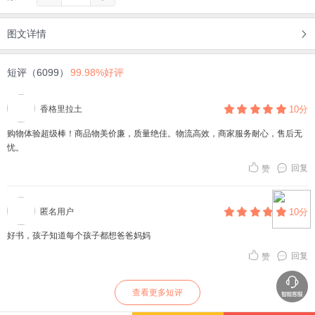
图文详情
短评（6099）
99.98%好评
香格里拉土
10分
购物体验超级棒！商品物美价廉，质量绝佳。物流高效，商家服务耐心，售后无
忧。
回复
赞
匿名用户
10分
好书，孩子知道每个孩子都想爸爸妈妈
回复
赞
查看更多短评