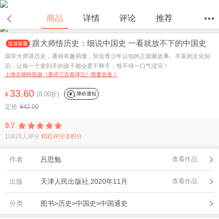
商品
详情
评论
推荐
跟大师悟历史：细说中国史 一看就放不下的中国史
首页
分类
值得买
购物车
我的当当
国学大师讲历史，通俗有趣易懂，契合青少年认知的正能量故事。丰富的文化知
识，让每一个拿到手的孩子都会爱不释手，恨不得一口气读完！
上海古籍特装版《唐诗三百首译注》限量首发！
33.60
(8.00折)
降价通知
¥
定价
¥42.00
9.7
10826人评分
精彩评分送积分
作者
吕思勉
查看作品
出版
天津人民出版社,2020年11月
查看作品
分类
图书>历史>中国史>中国通史