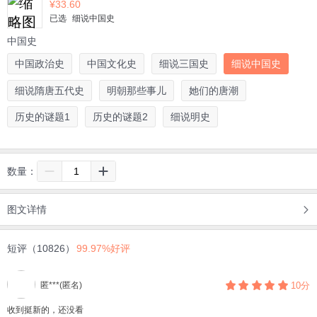
¥
33.60
已选
细说中国史
中国史
中国政治史
中国文化史
细说三国史
细说中国史
细说隋唐五代史
明朝那些事儿
她们的唐潮
历史的谜题1
历史的谜题2
细说明史
数量：
图文详情
短评（10826）
99.97%好评
匿***(匿名)
10分
收到挺新的，还没看