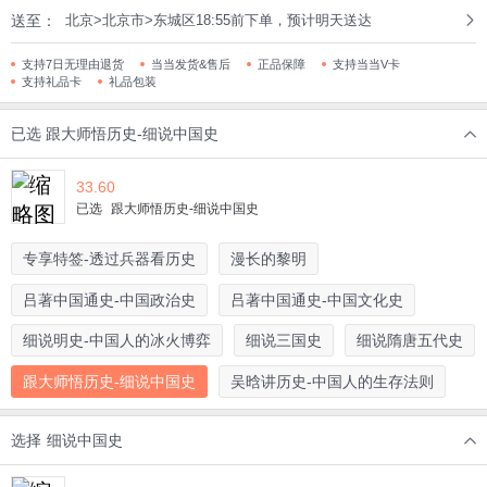
送至：
北京>北京市>东城区18:55前下单，预计明天送达
支持7日无理由退货
当当发货&售后
正品保障
支持当当V卡
支持礼品卡
礼品包装
已选
跟大师悟历史-细说中国史
33.60
已选
跟大师悟历史-细说中国史
专享特签-透过兵器看历史
漫长的黎明
吕著中国通史-中国政治史
吕著中国通史-中国文化史
细说明史-中国人的冰火博弈
细说三国史
细说隋唐五代史
跟大师悟历史-细说中国史
吴晗讲历史-中国人的生存法则
选择
细说中国史