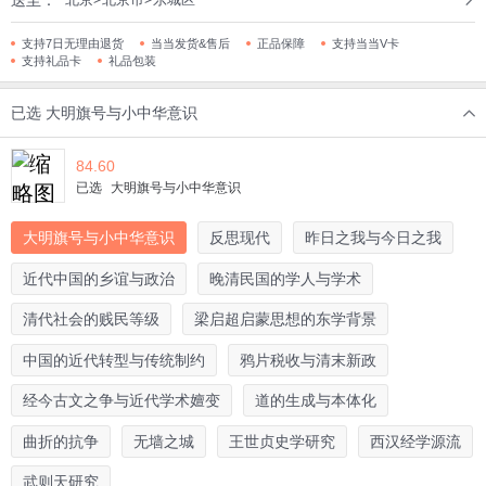
支持7日无理由退货
当当发货&售后
正品保障
支持当当V卡
支持礼品卡
礼品包装
已选
大明旗号与小中华意识
84.60
已选
大明旗号与小中华意识
大明旗号与小中华意识
反思现代
昨日之我与今日之我
近代中国的乡谊与政治
晚清民国的学人与学术
清代社会的贱民等级
梁启超启蒙思想的东学背景
中国的近代转型与传统制约
鸦片税收与清末新政
经今古文之争与近代学术嬗变
道的生成与本体化
曲折的抗争
无墙之城
王世贞史学研究
西汉经学源流
武则天研究