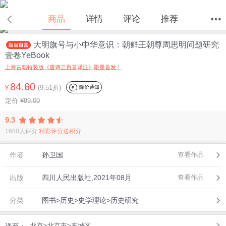
在线试读
商品
详情
评论
推荐
大明旗号与小中华意识：朝鲜王朝尊周思明问题研究
首页
分类
值得买
购物车
我的当当
壹卷YeBook
上海古籍特装版《唐诗三百首译注》限量首发！
84.60
(9.51折)
降价通知
¥
定价
¥89.00
9.3
1680人评分
精彩评分送积分
作者
孙卫国
查看作品
出版
四川人民出版社,2021年08月
查看作品
分类
图书>历史>史学理论>历史研究
送至：
北京>北京市>东城区