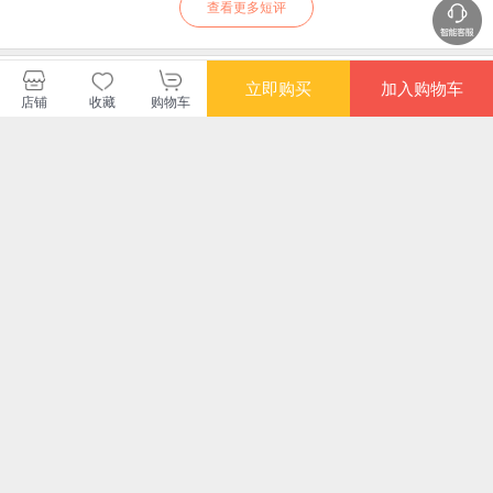
查看更多短评
暂无长评
立即购买
加入购物车
店铺
收藏
购物车
(川版）四川文轩在线电子商务有
限公司
购买此商品的顾客也同时购买
更多
满额减
武则天研究 论世衡史
回眸经典：中国学制
历史是什么(汉译名著
《
丛书 壹卷YeBook
史
本)
方向
育理
¥102.60
¥67.10
¥38.00
¥62