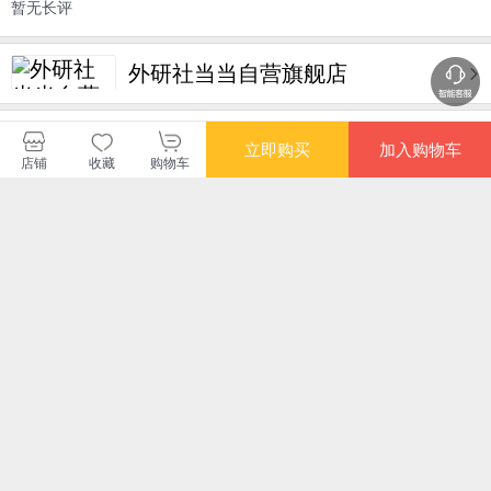
暂无长评
外研社当当自营旗舰店
购买此商品的顾客也同时购买
更多
立即购买
加入购物车
店铺
收藏
购物车
满额减
DK 狂野自然 DK典
喵懂中国典籍·地理卷
不白吃漫画 数学太好
新时
藏系列 超实用的自然
玩：图形大玩家（不
民
科普大全 青少年自然
白吃学科启蒙系列 提
¥150.10
¥20.70
¥32.80
¥74
博物科普百科
前“种草”初中数学重
点知识，小升初衔接
学科漫画。赠书签）