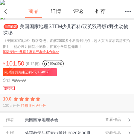
商品
详情
评论
推荐
美国国家地理STEM少儿百科(汉英双语版):野生动物
首页
分类
值得买
购物车
我的当当
探秘
《美国国家地理》原版引进，讲解2000多个科普知识点，超大页面展示高清实拍
图片，精心设计问答小测验，扩充小学课堂知识！
国际安徒生奖得主蔡皋经典绘本合集>>
101.50
(6.12折)
降价通知
¥
限时抢 距结束还剩2天09:48:58
定价
¥166.00
限时抢
10.0
130人评分
精彩评分送积分
作者
美国国家地理学会
查看作品
出版
外语教学与研究出版社,2020年06月
查看作品