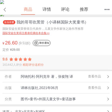
在线试读
商品
详情
评论
推荐
我的哥哥吹黑管（小译林国际大奖童书）
首页
分类
值得买
购物车
我的当当
国际安徒生奖荣誉得主代表作，儿童文学作家张之路作序推荐
国际安徒生奖得主蔡皋经典绘本合集>>
26.60
(9.51折)
降价通知
¥
定价
¥28.00
9.6
161442人评分
精彩评分送积分
作者
阿纳托利·阿列克辛 著，张俊翔 译
查看作品
出版
译林出版社,2021年06月
查看作品
分类
图书>童书>外国儿童文学>童话故事
送至：
北京>北京市>东城区