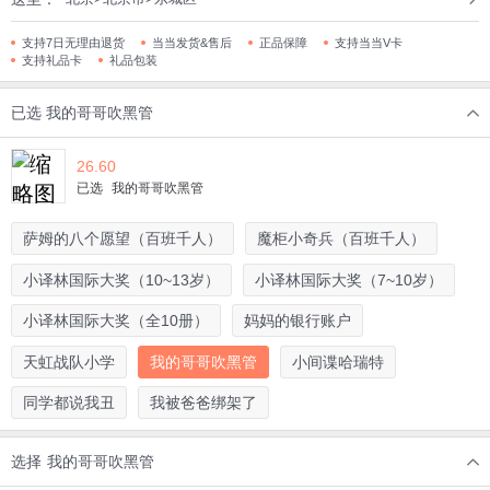
支持7日无理由退货
当当发货&售后
正品保障
支持当当V卡
支持礼品卡
礼品包装
已选
我的哥哥吹黑管
26.60
已选
我的哥哥吹黑管
萨姆的八个愿望（百班千人）
魔柜小奇兵（百班千人）
小译林国际大奖（10~13岁）
小译林国际大奖（7~10岁）
小译林国际大奖（全10册）
妈妈的银行账户
天虹战队小学
我的哥哥吹黑管
小间谍哈瑞特
同学都说我丑
我被爸爸绑架了
选择
我的哥哥吹黑管