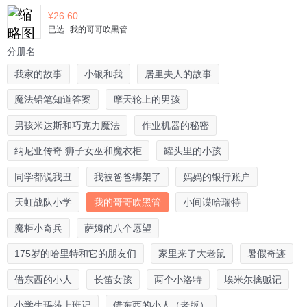
¥
26.60
已选
我的哥哥吹黑管
分册名
我家的故事
小银和我
居里夫人的故事
魔法铅笔知道答案
摩天轮上的男孩
男孩米达斯和巧克力魔法
作业机器的秘密
纳尼亚传奇 狮子女巫和魔衣柜
罐头里的小孩
同学都说我丑
我被爸爸绑架了
妈妈的银行账户
天虹战队小学
我的哥哥吹黑管
小间谍哈瑞特
魔柜小奇兵
萨姆的八个愿望
175岁的哈里特和它的朋友们
家里来了大老鼠
暑假奇迹
借东西的小人
长笛女孩
两个小洛特
埃米尔擒贼记
小学生玛莎上班记
借东西的小人（老版）