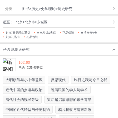
分类
图书>历史>史学理论>历史研究
送至：
北京>北京市>东城区
支持7日无理由退货
当当发货&售后
正品保障
支持当当V卡
支持礼品卡
礼品包装
已选
武则天研究
102.60
已选
武则天研究
大明旗号与小中华意识
反思现代
昨日之我与今日之我
近代中国的乡谊与政治
晚清民国的学人与学术
清代社会的贱民等级
梁启超启蒙思想的东学背景
中国的近代转型与传统制约
鸦片税收与清末新政