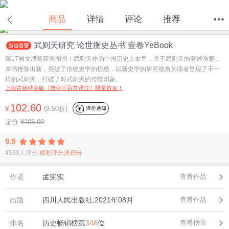
在线试读
商品
详情
评论
推荐
武则天研究 论世衡史丛书 壹卷YeBook
首页
分类
值得买
购物车
我的当当
第17届文津奖获奖图书！武则天作为中国历史上女皇，关于武则天的著述浩繁，
本书推陈出新，突破了传统史学的桎梏，以新史学的研究视角为读者呈现了不一
样的武则天，打破了对武则天的传统印象。
上海古籍特装版《唐诗三百首译注》限量首发！
102.60
(9.50折)
降价通知
¥
定价
¥108.00
9.9
4538人评分
精彩评分送积分
作者
孟宪实
查看作品
出版
四川人民出版社,2021年08月
查看作品
排名
历史畅销榜第
346
位
查看榜单