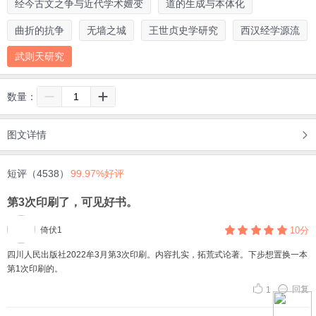
经今古文之争与近代学术嬗变
道的生成与本体化
曲折的抗争
无墙之城
王世贞史学研究
西汉经学源流
武则天研究
数量：
图文详情
短评（4538）
99.97%好评
第3次印刷了，可见好书。
倚伏1
10分
四川人民出版社2022牟3月第3次印刷。内容扎实，拓荒式论著。下步想置换一本
第1次印刷的。
回复
1