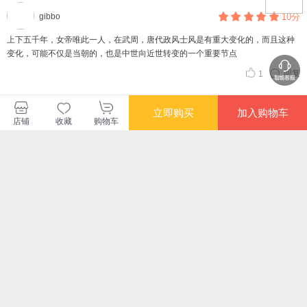
gibbo
10分
上下五千年，女帝唯此一人，在武周，唐代政风士风是有重大变化的，而且这种
变化，可能不仅是当朝的，也是中世向近世转变的一个重要节点
回复
1
查看更多短评
立即购买
加入购物车
店铺
收藏
购物车
暂无长评
(川版）四川文轩在线电子商务有
限公司
购买此商品的顾客也同时购买
更多