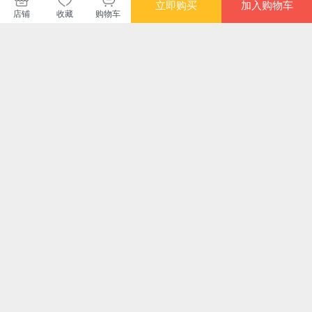
蒲公英童书馆
立即购买
加入购物车
店铺
收藏
购物车
购买此商品的顾客也同时购买
更多
满额减
写童话的人
猫王子（和猫咪一起
国学经典漫游记:《诗
会
冒险！冰心儿童图书
经》秘境探险 袁远辉
奖、金骆驼奖得主，
王欣 著 专为小学生
¥35.00
¥27.10
¥38.20
¥21
儿童文学新生代作家
打造的沉浸式《诗
肖云峰得意之作，为
经》国学冒险启蒙书
母亲和猫写下的治愈
故事）
限时抢
满额减
满额减
满额
景迈山的“茶阿爷 文
中国历史传奇故事：
拯救天才?扁鹊的照
拯救