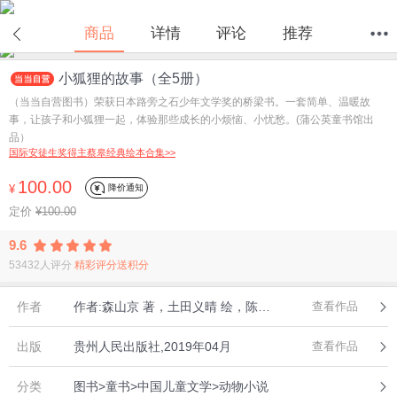
商品
详情
评论
推荐
小狐狸的故事（全5册）
首页
分类
值得买
购物车
我的当当
（当当自营图书）荣获日本路旁之石少年文学奖的桥梁书。一套简单、温暖故
事，让孩子和小狐狸一起，体验那些成长的小烦恼、小忧愁。(蒲公英童书馆出
品）
国际安徒生奖得主蔡皋经典绘本合集>>
100.00
降价通知
¥
定价
¥100.00
9.6
53432人评分
精彩评分送积分
作者
作者:森山京 著，土田义晴 绘，陈姗姗 译
查看作品
出版
贵州人民出版社,2019年04月
查看作品
分类
图书>童书>中国儿童文学>动物小说