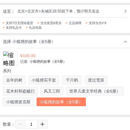
送至：
北京>北京市>东城区18:55前下单，预计明天送达
支持7日无理由退货
当当发货&售后
正品保障
支持当当V卡
支持礼品卡
礼品包装
选择
小狐狸的故事（全5册）
¥
100.00
已选
小狐狸的故事（全5册）
系列
去年的树
小狐狸买手套
千只鹤
渡过雪原
花木村和盗贼们
风又三郎
世界儿童文学经典（全6册）
小狐狸派克斯
小狐狸的故事（全5册）
数量：