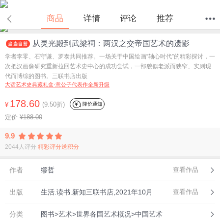
商品
详情
评论
推荐
从灵光殿到武梁祠：两汉之交帝国艺术的遗影
首页
分类
值得买
购物车
我的当当
学者李零、石守谦、罗泰共同推荐。一场关于中国绘画“轴心时代”的精彩探讨，一
次把汉画像研究重新拉回艺术史中心的成功尝试，一部貌似老派而狭窄、实则现
代而博综的图书。三联书店出版
大话艺术史典藏礼盒·意公子代表作全新升级
178.60
(9.50折)
降价通知
¥
定价
¥188.00
9.9
2044人评分
精彩评分送积分
作者
缪哲
查看作品
出版
生活.读书.新知三联书店,2021年10月
查看作品
分类
图书>艺术>世界各国艺术概况>中国艺术