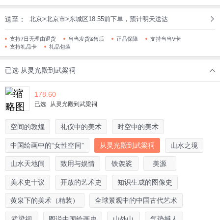
送至：
北京>北京市>东城区18:55前下单，预计明天送达
支持7日无理由退货
当当发货&售后
正品保障
支持当当V卡
支持礼品卡
礼品包装
已选
从灵光殿到武梁祠
178.60
已选
从灵光殿到武梁祠
空间的敦煌
礼仪中的美术
时空中的美术
中国绘画中的“女性空间”
从灵光殿到武梁祠
山水之境
山水天地间
致用与娱情
铁袈裟
美源
美术史十议
开放的艺术史
知识生成的图像史
黄泉下的美术（精装）
全球景观中的中国古代艺术
武梁祠
图说中国绘画史
山外山
气势撼人