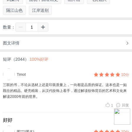
隔江山色
江岸送别
数量：
图文详情
短评（2044）
100%好评
Timot
10分
三联的书，不论从选材上还是印装质量上，一向都是品质的保证。这本也是一如
既往的精品。硬壳精装，从汉代纹饰上着手，通过解读纹饰背后的艺术和文化来
解读2000年前的世界。
回复
1
好好
匿***(匿名)
10分