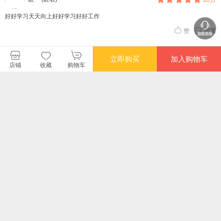
好好学习天天向上好好学习好好工作
回复
赞
查看更多短评
立即购买
加入购物车
店铺
收藏
购物车
暂无长评
三联书店当当自营旗舰店
购买此商品的顾客也同时购买
更多
满额减
满额减
限时抢
满额