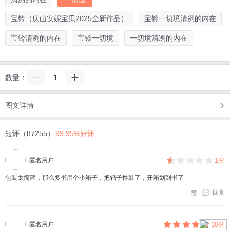
宝铃（庆山安妮宝贝2025全新作品）
宝铃一切境清冽的内在
宝铃清冽的内在
宝铃一切境
一切境清冽的内在
数量：
图文详情
短评（87255）
99.95%好评
匿名用户
1分
包装太简陋，那么多书用个小箱子，把箱子撑鼓了，开箱划到书了
回复
赞
匿名用户
10分