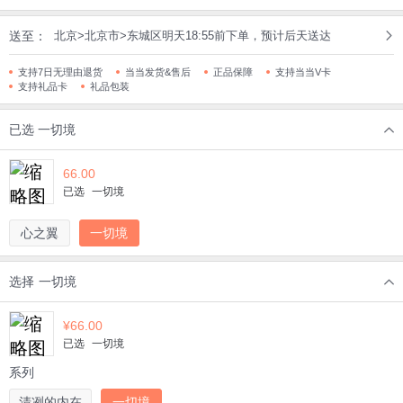
送至：
北京>北京市>东城区明天18:55前下单，预计后天送达
支持7日无理由退货
当当发货&售后
正品保障
支持当当V卡
支持礼品卡
礼品包装
已选
一切境
66.00
已选
一切境
心之翼
一切境
选择
一切境
¥
66.00
已选
一切境
系列
清冽的内在
一切境