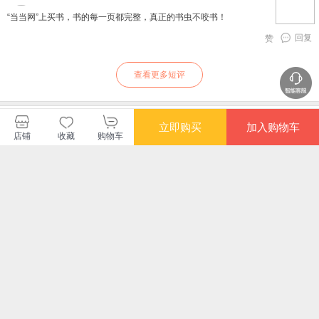
“当当网”上买书，书的每一页都完整，真正的书虫不咬书！
回复
赞
查看更多短评
人民文学出版社当当自营店
立即购买
加入购物车
店铺
收藏
购物车
登录
注册
TOP
提建议
触屏版
电脑版
帮 助
Copyright ©2026 北京当当网信息技术有限公司