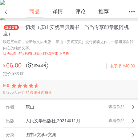
在线试读
商品
详情
评论
推荐
一切境（庆山安妮宝贝新书，当当专享印章版随机
首页
分类
值得买
购物车
我的当当
发）
暌违五年后，全新散文集出版， 庆山（安妮宝贝）交付灵魂之作，一部坦露自我
内在的纯然文字。
日谈公园 请容我将此刻从你身边带走 下单戳>
66.00
降价通知
¥
电子书
¥40.00
定价
¥66.00
9.0
87255人评分
精彩评分送积分
作者
庆山
查看作品
出版
人民文学出版社,2021年11月
查看作品
分类
图书>文学>文集