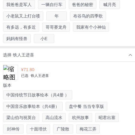
我爸爸是军人
一辆自行车
爸爸的秘密
喊月亮
小老鼠又上灯台喽
年
布谷鸟的四季歌
有多远，有多近
哥哥赛龙舟
我家有个小神仙
妈妈有怪兽
小E
选择
铁人王进喜
¥
71.80
已选
铁人王进喜
版本
中国传统节日故事绘本（共4册 ）
中国音乐故事绘本（共4册）
盘中餐 当当专享版
梁山伯与祝英台
高山流水
杭州故事
昭君出塞
封神传
十面埋伏
广陵散
梅花三弄