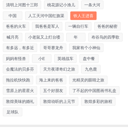
清明上河图十三郎
桃花源记小渔儿
一条大河
中国
人工天河中国红旗渠
铁人王进喜
爸爸的火车
我爸爸是军人
一辆自行车
爸爸的秘密
喊月亮
小老鼠又上灯台喽
年
布谷鸟的四季歌
有多远，有多近
哥哥赛龙舟
我家有个小神仙
妈妈有怪兽
小E
英雄战车
盘中餐
会魔法的贝多芬
天方夜谭奇幻之旅
九色鹿
拖拉机快快跑
海上来的爸爸
光精灵的眼睛之旅
雪原上的星星火
五个好朋友
了不起的中国图画书礼盒
敦煌美味的婚礼
敦煌动听的上元节
敦煌多彩的旅程
足球队