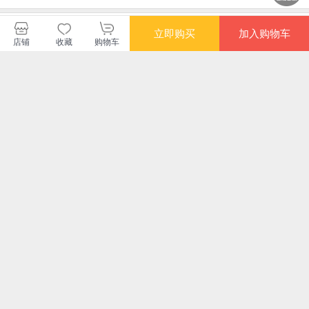
中少当当官方自营旗舰店
立即购买
加入购物车
店铺
收藏
购物车
购买此商品的顾客也同时购买
更多
满额减
满额减
小小山海经·访四海
给孩子的心灵音乐美
科学巨匠传奇绘本全
小小
育绘本 尴尬
3册 达尔文+伽利略
+达芬奇 国际获奖插
¥15.10
¥27.30
¥191.40
¥15
画作品 青少年科学故
事绘本漫画书