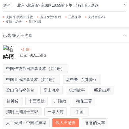
送至：
北京>北京市>东城区18:55前下单，预计明天送达
支持7日无理由退货
当当发货&售后
正品保障
支持当当V卡
支持礼品卡
礼品包装
已选
铁人王进喜
71.80
已选
铁人王进喜
中国传统节日故事绘本（共4册）
中国音乐故事绘本（共4册）
盘中餐（定制版）
梁山伯与祝英台
高山流水
杭州故事
昭君出塞
封神传
十面埋伏
广陵散
梅花三弄
清明上河图十三郎
一条大河
中国
人工天河：中国红旗渠
铁人王进喜
爸爸的火车