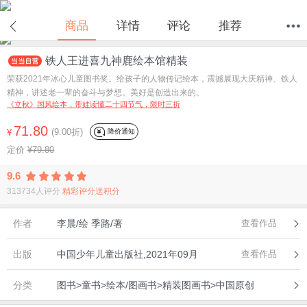
商品
详情
评论
推荐
铁人王进喜九神鹿绘本馆精装
首页
分类
值得买
购物车
我的当当
荣获2021年冰心儿童图书奖。给孩子的人物传记绘本，震撼展现大庆精神、铁人
精神，讲述老一辈的奋斗与梦想。美好是创造出来的。
《立秋》国风绘本，带娃读懂二十四节气，限时三折
71.80
(9.00折)
降价通知
¥
定价
¥79.80
9.6
313734人评分
精彩评分送积分
作者
李晨/绘 季路/著
查看作品
出版
中国少年儿童出版社,2021年09月
查看作品
分类
图书>童书>绘本/图画书>精装图画书>中国原创