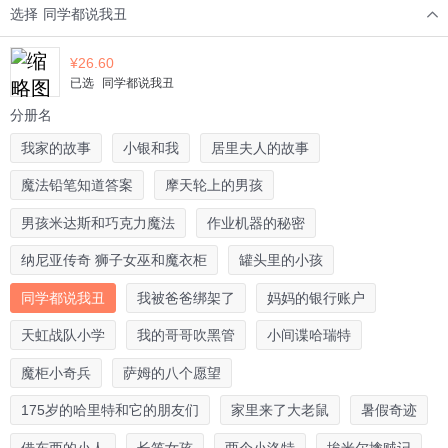
选择
同学都说我丑
¥
26.60
已选
同学都说我丑
分册名
我家的故事
小银和我
居里夫人的故事
魔法铅笔知道答案
摩天轮上的男孩
男孩米达斯和巧克力魔法
作业机器的秘密
纳尼亚传奇 狮子女巫和魔衣柜
罐头里的小孩
同学都说我丑
我被爸爸绑架了
妈妈的银行账户
天虹战队小学
我的哥哥吹黑管
小间谍哈瑞特
魔柜小奇兵
萨姆的八个愿望
175岁的哈里特和它的朋友们
家里来了大老鼠
暑假奇迹
借东西的小人
长笛女孩
两个小洛特
埃米尔擒贼记