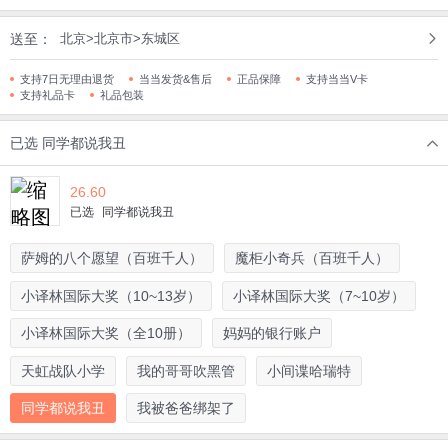
送至：
北京>北京市>东城区
支持7日无理由退货
当当发货&售后
正品保障
支持当当V卡
支持礼品卡
礼品包装
已选
同学都说我丑
26.60
已选
同学都说我丑
萨姆的八个愿望（百班千人）
魔柜小奇兵（百班千人）
小译林国际大奖（10~13岁）
小译林国际大奖（7~10岁）
小译林国际大奖（全10册）
妈妈的银行账户
天虹战队小学
我的哥哥吹黑管
小间谍哈瑞特
同学都说我丑
我被爸爸绑架了