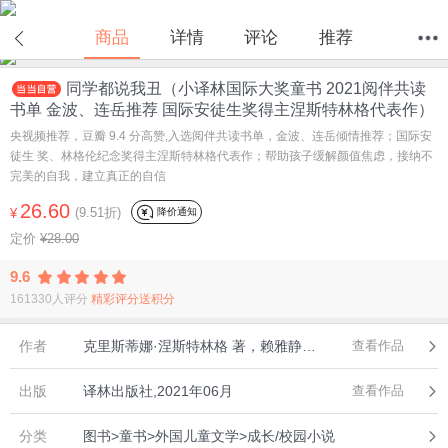
在线试读
商品
详情
评论
推荐
同学都说我丑（小译林国际大奖童书 2021阅伴共读
首页
分类
值得买
购物车
我的当当
书单 金波、连岳推荐 国际安徒生奖得主涅斯特林格代表作）
央视频推荐，豆瓣 9.4 分高赞,入选阅伴共读书单，金波、连岳倾情推荐；国际安
徒生 奖、林格伦纪念奖得主涅斯特林格代表作；帮助孩子缓解颜值焦虑，接纳不
完美的自我，建立真正的自信
26.60
(9.51折)
降价通知
¥
定价
¥28.00
9.6
161330人评分
精彩评分送积分
作者
克里斯蒂娜·涅斯特林格 著，赖雅静 译
查看作品
出版
译林出版社,2021年06月
查看作品
分类
图书>童书>外国儿童文学>成长/校园小说