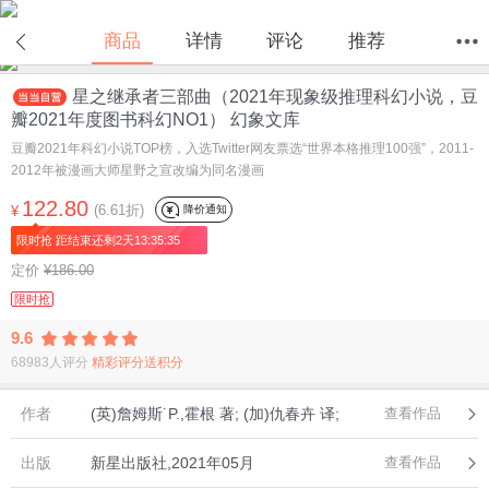
在线试读
商品
详情
评论
推荐
星之继承者三部曲（2021年现象级推理科幻小说，豆
首页
分类
值得买
购物车
我的当当
瓣2021年度图书科幻NO1） 幻象文库
豆瓣2021年科幻小说TOP榜，入选Twitter网友票选“世界本格推理100强”，2011-
2012年被漫画大师星野之宣改编为同名漫画
122.80
(6.61折)
降价通知
¥
限时抢 距结束还剩2天13:35:35
定价
¥186.00
限时抢
9.6
68983人评分
精彩评分送积分
作者
(英)詹姆斯˙P.,霍根 著; (加)仇春卉 译;
查看作品
出版
新星出版社,2021年05月
查看作品