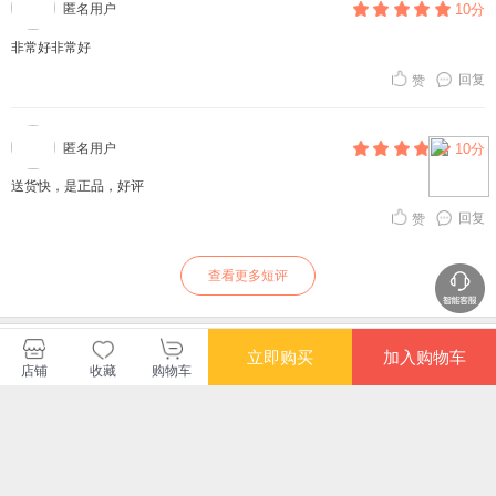
匿名用户
10分
非常好非常好
回复
赞
匿名用户
10分
送货快，是正品，好评
回复
赞
查看更多短评
新星出版社当当自营店
立即购买
加入购物车
店铺
收藏
购物车
购买此商品的顾客也同时购买
更多
限时抢
满额减
银河帝国大全集（全
群星的原野 科幻星球
不容违抗的她 全球销
AI
15册）马斯克的人生
大赛双届文学漫游纪
量超8300万册 经典
与