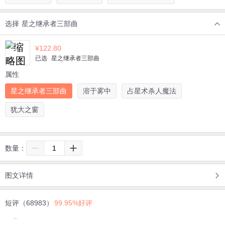
选择
星之继承者三部曲
¥
122.80
已选
星之继承者三部曲
属性
星之继承者三部曲
溶于雾中
占星术杀人魔法
犹大之窗
数量：
图文详情
短评（68983）
99.95%好评