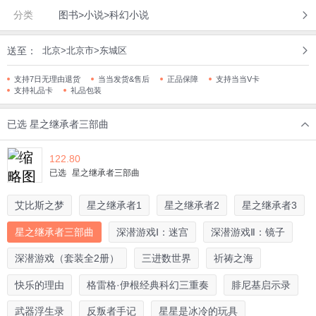
分类
图书>小说>科幻小说
送至：
北京>北京市>东城区
支持7日无理由退货
当当发货&售后
正品保障
支持当当V卡
支持礼品卡
礼品包装
已选
星之继承者三部曲
122.80
已选
星之继承者三部曲
艾比斯之梦
星之继承者1
星之继承者2
星之继承者3
星之继承者三部曲
深潜游戏Ⅰ：迷宫
深潜游戏Ⅱ：镜子
深潜游戏（套装全2册）
三进数世界
祈祷之海
快乐的理由
格雷格·伊根经典科幻三重奏
腓尼基启示录
武器浮生录
反叛者手记
星星是冰冷的玩具