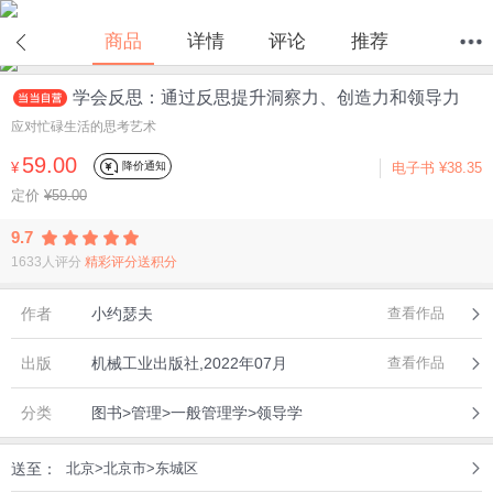
在线试读
商品
详情
评论
推荐
学会反思：通过反思提升洞察力、创造力和领导力
首页
分类
值得买
购物车
我的当当
应对忙碌生活的思考艺术
59.00
降价通知
¥
电子书
¥38.35
定价
¥59.00
9.7
1633人评分
精彩评分送积分
作者
小约瑟夫
查看作品
出版
机械工业出版社,2022年07月
查看作品
分类
图书>管理>一般管理学>领导学
送至：
北京>北京市>东城区