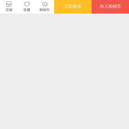
立即购买
加入购物车
店铺
收藏
购物车
暂无长评
机械工业出版社当当自营旗舰店
购买此商品的顾客也同时购买
更多
限时抢
限时抢
限时抢
限时
领导力跃迁的11个关
高管从军经历与企业
项目管理模式与组织.
企
键转型 认知维度 洞
财务决策
第一分册——建筑工
动
察力 适应力 重塑领
程施工项目管理系列
¥52.10
¥64.90
¥15.60
¥75
导思维 领导力的5个
手册
层级、领导力21法则