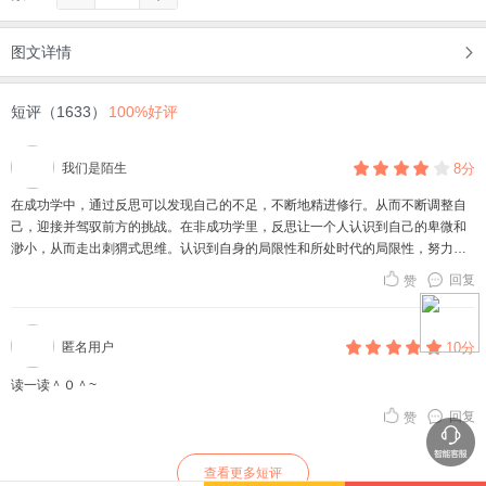
图文详情
短评（1633）
100%好评
我们是陌生
8分
在成功学中，通过反思可以发现自己的不足，不断地精进修行。从而不断调整自
己，迎接并驾驭前方的挑战。在非成功学里，反思让一个人认识到自己的卑微和
渺小，从而走出刺猬式思维。认识到自身的局限性和所处时代的局限性，努力过
好自己平凡的每一天。再见，2022年的上半年。明天，继续加油
回复
赞
匿名用户
10分
读一读＾０＾~
回复
赞
查看更多短评