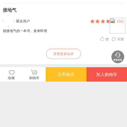
接地气
匿名用户
10分
很接地气的一本书，拿来即用
回复
赞
查看更多短评
当当自营图书
立即购买
加入购物车
收藏
购物车
商品包装
物流速度
快递员满意度
4.70
4.77
4.82
高
高
高
购买此商品的顾客也同时购买
更多