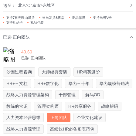
送至：
北京>北京市>东城区
支持7日无理由退货
当当发货&售后
正品保障
支持当当V卡
支持礼品卡
礼品包装
已选
正向团队
40.60
已选
正向团队
沙因过程咨询
大师经典套装
HR精英进阶
HR+三支柱
HR+数字化
华为三十年
华为规模营销法
战略人力资源管理架构
干部管理
解码OD
教练的常识
管理架构师
HR共享服务
战略解码
人力资本经营思维
正向团队
企业文化建设
战略人力资源管理
高绩效HR必备图表范例