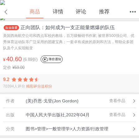
商品
详情
评论
推荐
正向团队：如何成为一支正能量燃爆的队伍
首页
分类
值得买
购物车
我的当当
美国西南航空公司和西点军校的教练，百万级畅销书作家; 被世界500强公司、优
秀体育运动队等广泛采用的团建宝典；一套卓有成效的原则和方法，帮助众多团
队及个人实现蜕变
40.60
(6.89折)
降价通知
¥
定价
¥59.00
9.2
70394人评分
精彩评分送积分
作者
(美)乔恩·戈登(Jon Gordon)
查看作品
出版
中国人民大学出版社,2022年04月
查看作品
分类
图书>管理>一般管理学>人力资源/行政管理