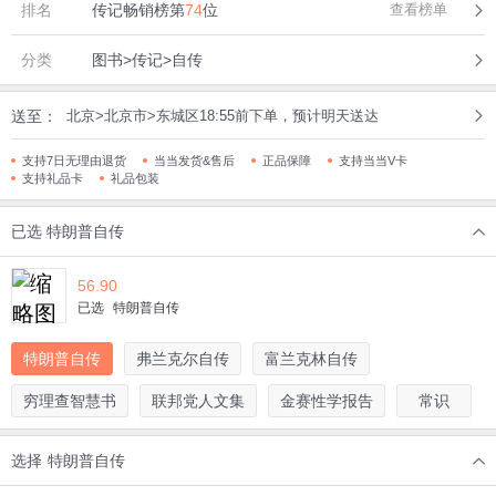
排名
传记畅销榜第
74
位
查看榜单
分类
图书>传记>自传
送至：
北京>北京市>东城区18:55前下单，预计明天送达
支持7日无理由退货
当当发货&售后
正品保障
支持当当V卡
支持礼品卡
礼品包装
已选
特朗普自传
56.90
已选
特朗普自传
特朗普自传
弗兰克尔自传
富兰克林自传
穷理查智慧书
联邦党人文集
金赛性学报告
常识
选择
特朗普自传