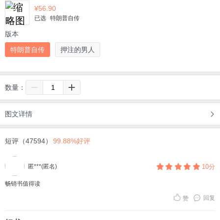
¥
56.90
已选
特朗普自传
版本
特朗普自传
押注的男人
数量：
图文详情
短评（47594）
99.88%好评
匿***(匿名)
10分
畅销书值得读
回复
赞