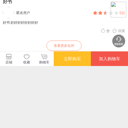
好书
匿名用户
5分
好书:好好好好好好好好
回复
赞
查看更多短评
立即购买
加入购物车
店铺
收藏
购物车
中青文图书旗舰店
购买此商品的顾客也同时购买
更多
满额减
满额减