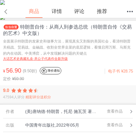
在线试读
商品
详情
评论
推荐
特朗普自传：从商人到参选总统（特朗普自传《交易
首页
分类
值得买
购物车
我的当当
的艺术》中文版）
全面展示特朗普的发家史和做事方法，展现真实又割裂的美国社会，看清特朗普
关税战、贸易战、金融战、收割全世界韭菜的底层逻辑，看懂启用万斯、马斯克
的内在动因。中美博弈，从中发现解决问题的关键点
大话艺术史典藏礼盒·意公子代表作全新升级
56.90
(9.50折)
降价通知
¥
电子书
¥28.75
定价
¥59.90
9.0
47594人评分
精彩评分送积分
作者
(美)唐纳德·特朗普，托尼·施瓦茨 著 尹瑞珉 译，中青文 出品
查看作品
出版
中国青年出版社,2022年05月
查看作品