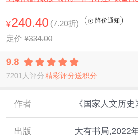
240.40
降价通知
(7.20折)
¥
定价
¥334.00
9.8
7201人评分
精彩评分送积分
作者
《国家人文历史
出版
大有书局,2022