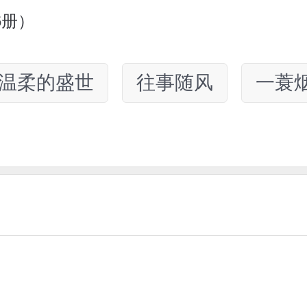
6册）
温柔的盛世
往事随风
一蓑