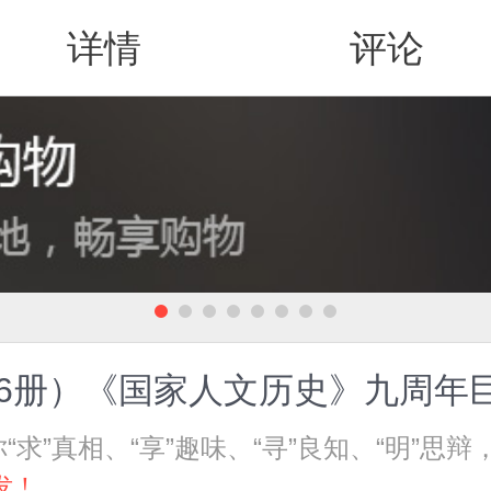
详情
评论
值得买
全6册）《国家人文历史》九周年
“求”真相、“享”趣味、“寻”良知、“明”
发！