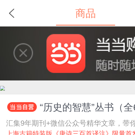
商品
首页
分类
“历史的智慧”丛书（
汇集9年期刊+微信公众号精华文章，带你
上海古籍特装版《唐诗三百首译注》限量首