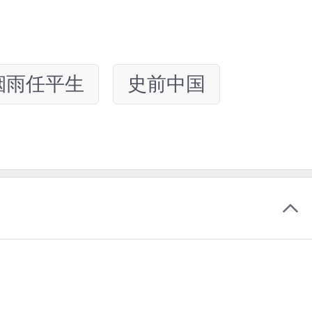
烟雨任平生
史前中国