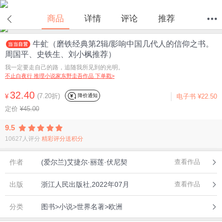
在线试读
商品
详情
评论
推荐
牛虻（磨铁经典第2辑/影响中国几代人的信仰之书。
首页
分类
值得买
购物车
我的当当
周国平、史铁生、刘小枫推荐）
我一定要走自己的路，追随我所见到的光明。
不止白夜行 推理小说家东野圭吾作品 下单戳>
32.40
(7.20折)
降价通知
¥
电子书
¥22.50
定价
¥45.00
9.5
10627人评分
精彩评分送积分
作者
(爱尔兰)艾捷尔·丽莲·伏尼契
查看作品
出版
浙江人民出版社,2022年07月
查看作品
分类
图书>小说>世界名著>欧洲