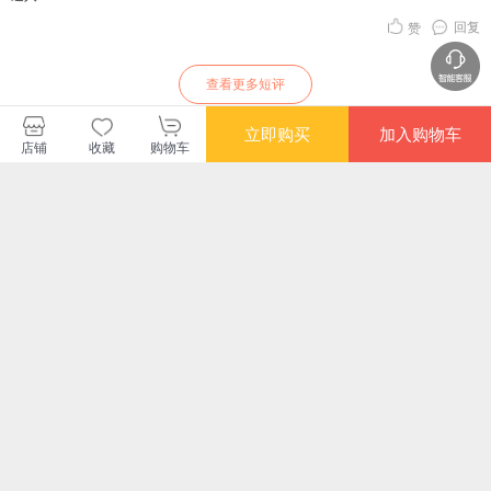
回复
赞
查看更多短评
立即购买
加入购物车
店铺
收藏
购物车
磨铁图书当当自营旗舰店
购买此商品的顾客也同时购买
更多
满额减
限时抢
满额减
满额
我是猫 日本国民大作
泰戈尔诗集：新月集·
秘密花园：插图珍藏
经
家夏目漱石代表作 傲
飞鸟集(汉译世界文学
版
家
娇毒舌猫咪对人类的
1·诗歌类)
又
¥36.00
¥25.70
¥88.50
¥83
日常吐槽 鲁迅、村上
春树推崇备至的经典