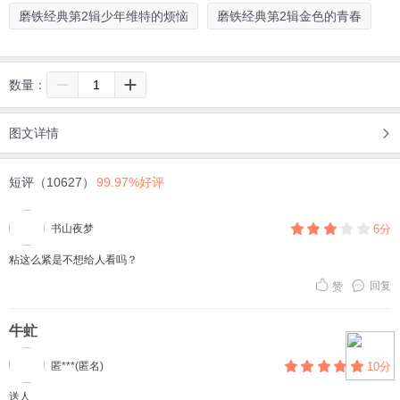
磨铁经典第2辑少年维特的烦恼
磨铁经典第2辑金色的青春
数量：
图文详情
短评（10627）
99.97%好评
书山夜梦
6分
粘这么紧是不想给人看吗？
回复
赞
牛虻
匿***(匿名)
10分
送人