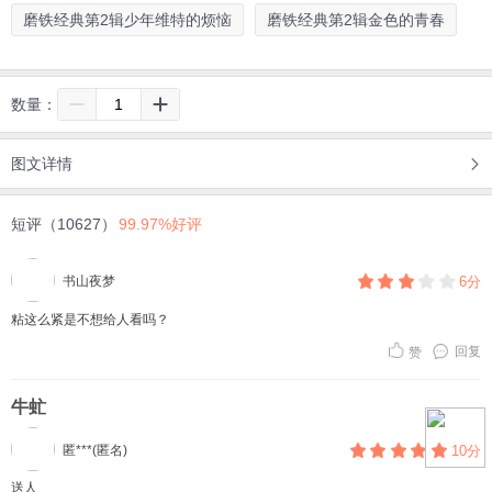
磨铁经典第2辑少年维特的烦恼
磨铁经典第2辑金色的青春
数量：
图文详情
短评（10627）
99.97%好评
书山夜梦
6分
粘这么紧是不想给人看吗？
回复
赞
牛虻
匿***(匿名)
10分
送人