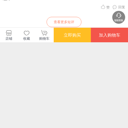
回复
赞
查看更多短评
立即购买
加入购物车
店铺
收藏
购物车
磨铁图书当当自营旗舰店
购买此商品的顾客也同时购买
更多
满额减
满额减
满额减
满额
瓦尔登湖（经典新读
罗生门（豆瓣罕见
罗生门
我
中央编译出版社）
9.2高分译本！销量
突破1000万《窗边的
¥16.10
¥68.00
¥28.00
¥38
小豆豆》译者赵玉皎
倾情翻译）