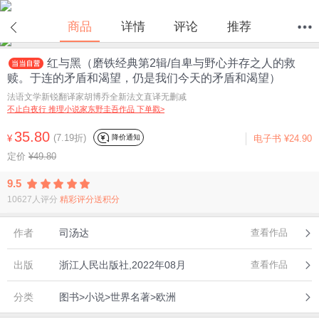
在线试读
商品
详情
评论
推荐
红与黑（磨铁经典第2辑/自卑与野心并存之人的救
首页
分类
值得买
购物车
我的当当
赎。于连的矛盾和渴望，仍是我们今天的矛盾和渴望）
法语文学新锐翻译家胡博乔全新法文直译无删减
不止白夜行 推理小说家东野圭吾作品 下单戳>
35.80
(7.19折)
降价通知
¥
电子书
¥24.90
定价
¥49.80
9.5
10627人评分
精彩评分送积分
作者
司汤达
查看作品
出版
浙江人民出版社,2022年08月
查看作品
分类
图书>小说>世界名著>欧洲