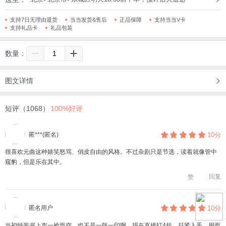
支持7日无理由退货
当当发货&售后
正品保障
支持当当V卡
支持礼品卡
礼品包装
数量：
图文详情
短评（1068）
100%好评
匿***(匿名)
10分
很喜欢元曲这种嬉笑怒骂、俏皮自由的风格。不过杂剧只是节选，读着就像管中
窥豹，但是乐在其中。
回复
赞
匿名用户
10分
当初特装书上市一抢而空，也不是一版一印啊，现在直接打4折，赶紧入手，用而