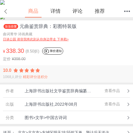
在线试读
商品
详情
评论
推荐
元曲鉴赏辞典：彩图特装版
首页
分类
值得买
购物车
我的当当
曲词菁华 诗画典藏
日谈公园 请容我将此刻从你身边带走 下单戳>
338.30
(8.50折)
降价通知
¥
定价
¥398.00
10.0
1068人评分
精彩评分送积分
作者
上海辞书出版社文学鉴赏辞典编纂中心
查看作品
出版
上海辞书出版社,2022年08月
查看作品
分类
图书>文学>中国古诗词
送至：
北京>北京市>东城区明天18:55前下单，预计后天送达