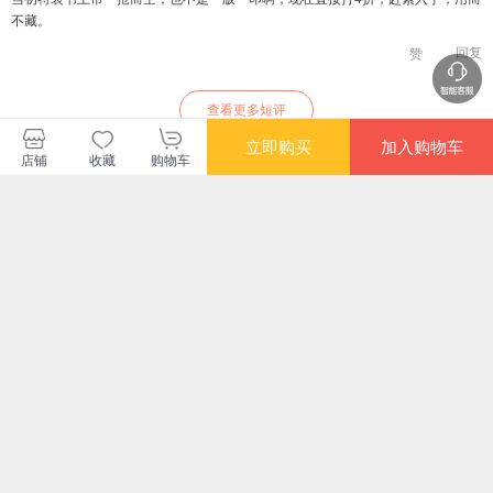
不藏。
回复
赞
查看更多短评
立即购买
加入购物车
店铺
收藏
购物车
暂无长评
上海辞书出版社有限公司
购买此商品的顾客也同时购买
更多
满额减
满额减
满额减
满额
古文鉴赏辞典：彩图
宋词鉴赏辞典：彩图
纳兰词 当当专享焕彩
鲜衣
特装版
特装版
刷边版 154首传唱
2册
300多年的清词丽
¥397.80
¥408.00
¥28.00
¥98
句，57幅唯美古典插
满额减
满额减
限时抢
画！还原国学经典，
宋词鉴赏辞典（彩图
唐诗鉴赏辞典：彩图
丰子恺漫画古诗词全
多
重现词的绝美意境！
珍藏本）
特装版
集 函套装全3册 特别
永词
收录《儿童杂事诗》
永
¥360.00
¥338.30
¥96.40
¥35