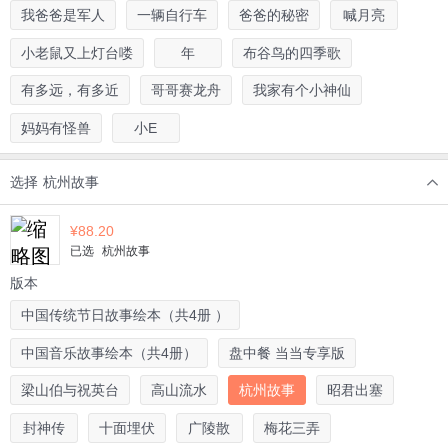
我爸爸是军人
一辆自行车
爸爸的秘密
喊月亮
小老鼠又上灯台喽
年
布谷鸟的四季歌
有多远，有多近
哥哥赛龙舟
我家有个小神仙
妈妈有怪兽
小E
选择
杭州故事
¥
88.20
已选
杭州故事
版本
中国传统节日故事绘本（共4册 ）
中国音乐故事绘本（共4册）
盘中餐 当当专享版
梁山伯与祝英台
高山流水
杭州故事
昭君出塞
封神传
十面埋伏
广陵散
梅花三弄