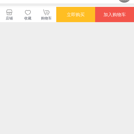
中少当当官方自营旗舰店
立即购买
加入购物车
店铺
收藏
购物车
购买此商品的顾客也同时购买
更多
限时抢
满额减
满额减
限时
逗逗镇趣味小古文故
给孩子的心灵音乐美
世上最特别的1
狐狸
事（全20册）
育绘本 尴尬
套装
织 
¥75.80
¥27.30
¥68.00
¥50