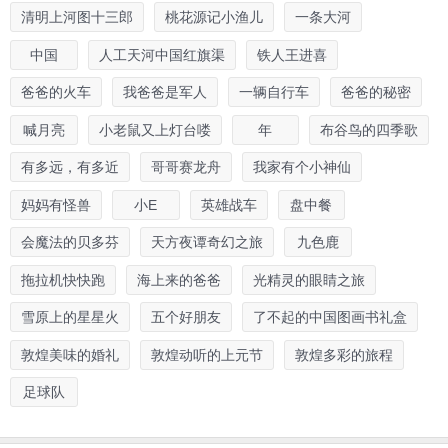
清明上河图十三郎
桃花源记小渔儿
一条大河
中国
人工天河中国红旗渠
铁人王进喜
爸爸的火车
我爸爸是军人
一辆自行车
爸爸的秘密
喊月亮
小老鼠又上灯台喽
年
布谷鸟的四季歌
有多远，有多近
哥哥赛龙舟
我家有个小神仙
妈妈有怪兽
小E
英雄战车
盘中餐
会魔法的贝多芬
天方夜谭奇幻之旅
九色鹿
拖拉机快快跑
海上来的爸爸
光精灵的眼睛之旅
雪原上的星星火
五个好朋友
了不起的中国图画书礼盒
敦煌美味的婚礼
敦煌动听的上元节
敦煌多彩的旅程
足球队