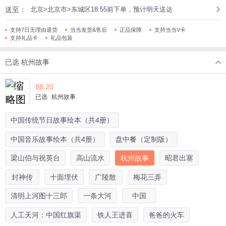
送至：
北京>北京市>东城区18:55前下单，预计明天送达
支持7日无理由退货
当当发货&售后
正品保障
支持当当V卡
支持礼品卡
礼品包装
已选
杭州故事
88.20
已选
杭州故事
中国传统节日故事绘本（共4册）
中国音乐故事绘本（共4册）
盘中餐（定制版）
梁山伯与祝英台
高山流水
杭州故事
昭君出塞
封神传
十面埋伏
广陵散
梅花三弄
清明上河图十三郎
一条大河
中国
人工天河：中国红旗渠
铁人王进喜
爸爸的火车