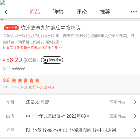
商品
详情
评论
推荐
杭州故事九神鹿绘本馆精装
首页
分类
值得买
购物车
我的当当
良渚古城带我们认识史前杭州文明，西湖变迁让我们浸润着历史沧桑和华美。附
赠精美诗词手册，跟着诗词游杭州！
国际安徒生奖得主蔡皋经典绘本合集>>
88.20
(9.00折)
降价通知
¥
定价
¥98.00
9.6
313743人评分
精彩评分送积分
作者
江健文 高蕾
查看作品
出版
中国少年儿童出版社,2022年08月
查看作品
分类
图书>童书>绘本/图画书>精装图画书>中国原创