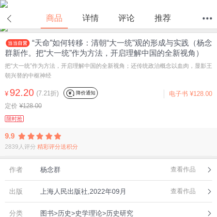
在线试读
商品
详情
评论
推荐
“天命”如何转移：清朝“大一统”观的形成与实践（杨念
首页
分类
值得买
购物车
我的当当
群新作。把“大一统”作为方法，开启理解中国的全新视角）
把“大一统”作为方法，开启理解中国的全新视角；还传统政治概念以血肉，显影王
朝兴替的中枢神经
92.20
(7.21折)
降价通知
¥
电子书
¥128.00
定价
¥128.00
限时抢
9.9
2839人评分
精彩评分送积分
作者
杨念群
查看作品
出版
上海人民出版社,2022年09月
查看作品
分类
图书>历史>史学理论>历史研究