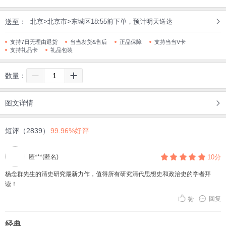
送至：
北京>北京市>东城区18:55前下单，预计明天送达
支持7日无理由退货
当当发货&售后
正品保障
支持当当V卡
支持礼品卡
礼品包装
数量：
图文详情
短评（2839）
99.96%好评
匿***(匿名)
10分
杨念群先生的清史研究最新力作，值得所有研究清代思想史和政治史的学者拜
读！
回复
赞
经典