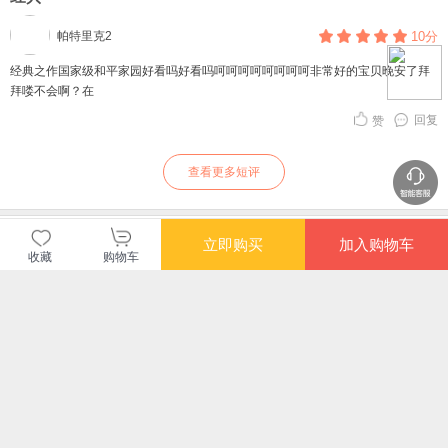
帕特里克2
10分
经典之作国家级和平家园好看吗好看吗呵呵呵呵呵呵呵呵非常好的宝贝晚安了拜
拜喽不会啊？在
回复
赞
查看更多短评
暂无长评
立即购买
加入购物车
收藏
购物车
当当自营图书
商品包装
物流速度
快递员满意度
4.70
4.77
4.82
高
高
高
购买此商品的顾客也同时购买
更多