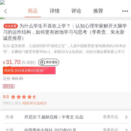
商品
详情
评论
推荐
为什么学生不喜欢上学？：认知心理学家解开大脑学
首页
分类
值得买
购物车
我的当当
习的运作结构，如何更有效地学习与思考（李希贵、朱永新
诚意推荐）
比尔·盖茨推荐、入选得到听书“镇馆之宝”，入选中国教育报“影响教师的100本好
书“、豆瓣热门教育学图书No.1，掌握10大认知原则，你的大脑会重新爱上学习
31.70
(5.30折)
降价通知
¥
限时抢 距结束还剩19:38:40
定价
¥59.90
限时抢
9.0
5962人评分
精彩评分送积分
作者
丹尼尔·T.威林厄姆；中青文 出品
查看作品
出版
中国青年出版社,2023年01月
查看作品