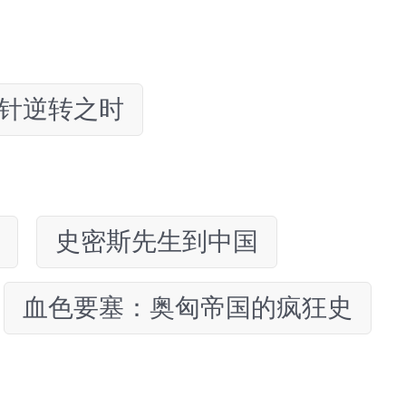
针逆转之时
史密斯先生到中国
血色要塞：奥匈帝国的疯狂史