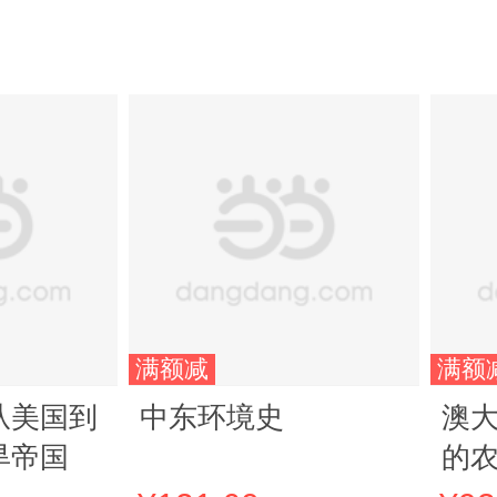
满额减
满额
从美国到
中东环境史
澳
旱帝国
的