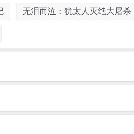
记
无泪而泣：犹太人灭绝大屠杀