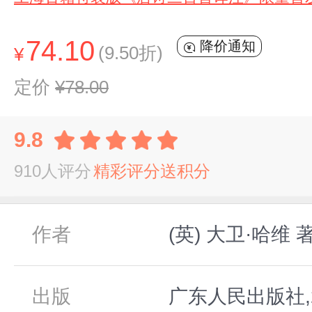
74.10
降价通知
(9.50折)
¥
定价
¥78.00
9.8
910人评分
精彩评分送积分
作者
(英) 大卫·哈维 
出版
广东人民出版社,2