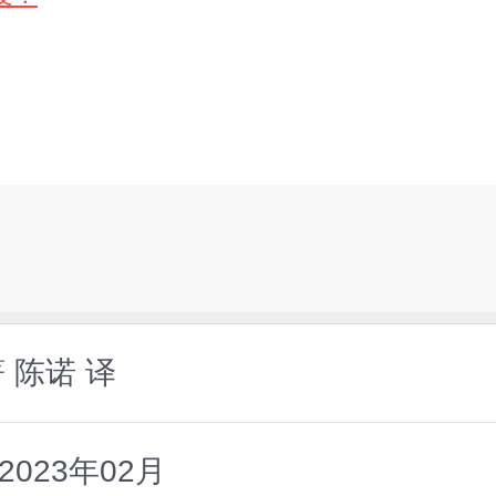
著 陈诺 译
023年02月