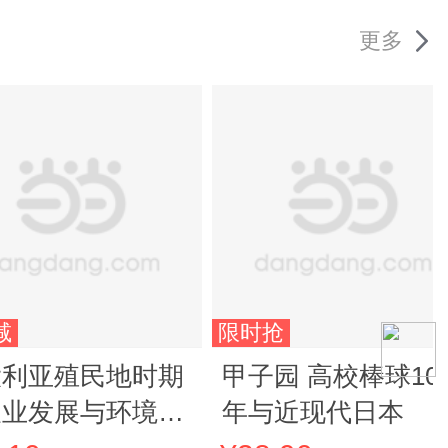
更多
减
限时抢
大利亚殖民地时期
甲子园 高校棒球10
农业发展与环境变
年与近现代日本