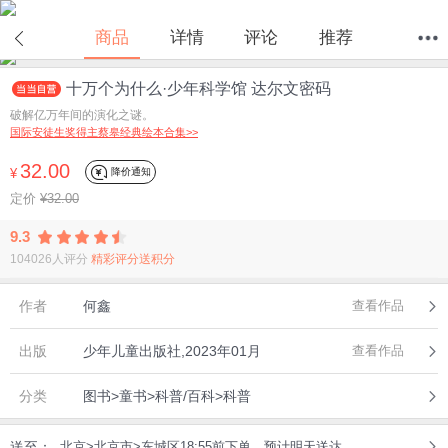
商品
详情
评论
推荐
十万个为什么·少年科学馆 达尔文密码
首页
分类
值得买
购物车
我的当当
破解亿万年间的演化之谜。
国际安徒生奖得主蔡皋经典绘本合集>>
32.00
降价通知
¥
定价
¥32.00
9.3
104026人评分
精彩评分送积分
作者
何鑫
查看作品
出版
少年儿童出版社,2023年01月
查看作品
分类
图书>童书>科普/百科>科普
送至：
北京>北京市>东城区18:55前下单，预计明天送达