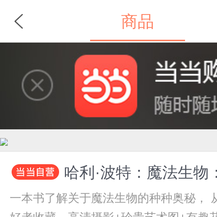
商品
首页
分类
哈利·波特：魔法生物
一本书了解关于魔法生物的种种奥秘， 从家养小精灵到匈牙利树蜂，再到嗅嗅！ 华纳兄弟授权官方中文版，“哈利·波特”爱