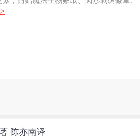
花絮，附赠魔法生物贴纸、圆形刺绣徽章、
>
森著 陈亦南译