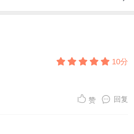
10分
回复
赞