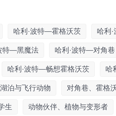
哈利·波特—霍格沃茨
哈利
波特—黑魔法
哈利·波特—对角巷
哈利·波特—畅想霍格沃茨
哈
湖泊与飞行动物
对角巷、霍格
学生
动物伙伴、植物与变形者