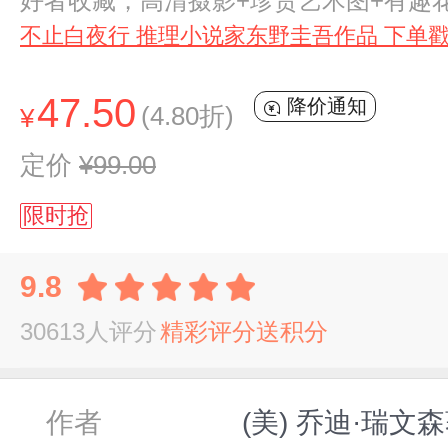
好者收藏，高清摄影+珍贵艺术图+有趣
不止白夜行 推理小说家东野圭吾作品 下单戳
47.50
降价通知
(4.80折)
¥
定价
¥99.00
限时抢
9.8
30613人评分
精彩评分送积分
作者
(美) 乔迪·瑞文