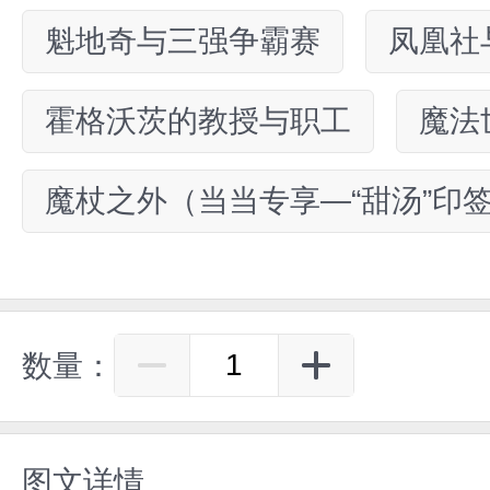
魁地奇与三强争霸赛
凤凰社
霍格沃茨的教授与职工
魔法
魔杖之外（当当专享—“甜汤”印
数量：
图文详情