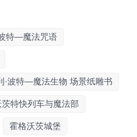
·波特—魔法咒语
利·波特—魔法生物 场景纸雕书
沃茨特快列车与魔法部
霍格沃茨城堡