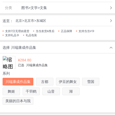
分类
图书>文学>文集
送至：
北京>北京市>东城区
支持7日无理由退货
当当发货&售后
正品保障
支持当当V卡
支持礼品卡
礼品包装
选择
川端康成作品集
¥
284.80
已选
川端康成作品集
系列
川端康成作品集
古都
伊豆的舞女
雪国
舞姬
千羽鹤
山音
湖
美丽的日本与我