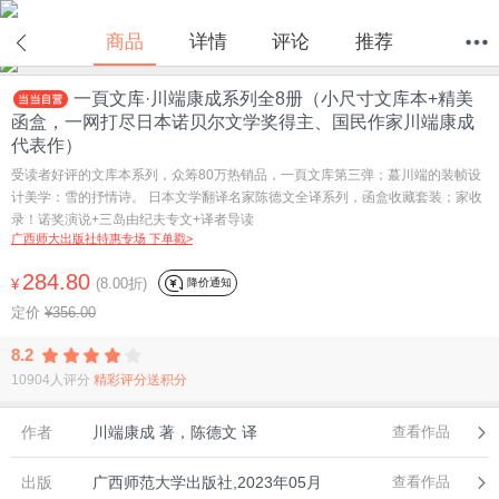
在线试读
商品
详情
评论
推荐
一頁文库·川端康成系列全8册（小尺寸文库本+精美
首页
分类
值得买
购物车
我的当当
函盒，一网打尽日本诺贝尔文学奖得主、国民作家川端康成
代表作）
受读者好评的文库本系列，众筹80万热销品，一頁文库第三弹；蕞川端的装帧设
计美学：雪的抒情诗。 日本文学翻译名家陈德文全译系列，函盒收藏套装；家收
录！诺奖演说+三岛由纪夫专文+译者导读
广西师大出版社特惠专场 下单戳>
284.80
(8.00折)
降价通知
¥
定价
¥356.00
8.2
10904人评分
精彩评分送积分
作者
川端康成 著，陈德文 译
查看作品
出版
广西师范大学出版社,2023年05月
查看作品