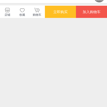
北京贝贝特出版顾问有限公司
立即购买
加入购物车
店铺
收藏
购物车
购买此商品的顾客也同时购买
更多
限时抢
限时抢
限时抢
限时
文化与历史：世界经
漫画古诗词：和丰子
西湖文艺评论（第8
《森
典文选3
恺一起读古诗词
辑）
典藏
耕自
¥39.00
¥26.40
¥56.20
¥20
赠