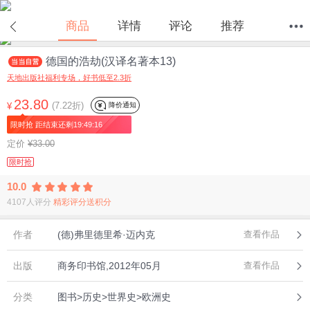
商品
详情
评论
推荐
德国的浩劫(汉译名著本13)
首页
分类
值得买
购物车
我的当当
天地出版社福利专场，好书低至2.3折
23.80
(7.22折)
降价通知
¥
限时抢 距结束还剩19:49:16
定价
¥33.00
限时抢
10.0
4107人评分
精彩评分送积分
作者
(德)弗里德里希·迈内克
查看作品
出版
商务印书馆,2012年05月
查看作品
分类
图书>历史>世界史>欧洲史