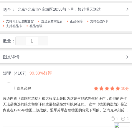
送至：
北京>北京市>东城区18:55前下单，预计明天送达
支持7日无理由退货
当当发货&售后
正品保障
支持当当V卡
支持礼品卡
礼品包装
数量：
图文详情
短评（4107）
99.39%好评
食鱼必鲤
10分
读迈内克《德国的浩劫》很大程度上是因为这是何兆武先生的译作，而他的译作
无论是挑选的眼光和翻译的质量都是绝对可以保证的。 这本《德国的浩劫》是迈
内克在1946年德国二战战败、盟军苏军占领德国的背景下写的。迈内克深刻反思
了在文化上造成希特勒在德国兴起的原因——有意思的是，这和希特勒推广的思
1
1
想并无多大干系，因为迈内克压根儿不承认希特勒所代表的思潮属于德国文化、
西方文化，而将其贬斥为“东欧中间地带相互蹂躏的民族的共同产物”，而且迈内克