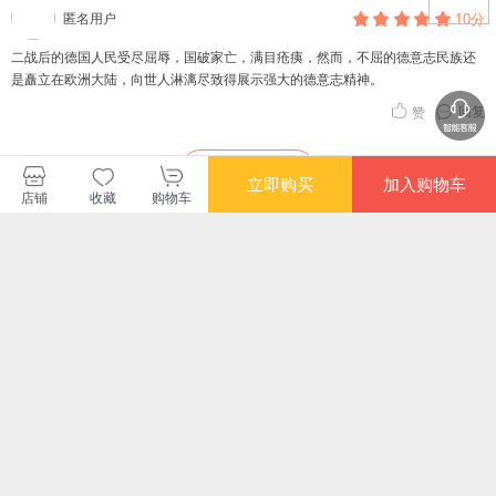
也坚持认为希特勒在德国的掌权是一种偶然。他归根到底批判的是德国自普鲁士
匿名用户
10分
时期就出现并壮大的国家理性，或者说技术—功利主义对德国人精神的巨大影
响：智人被强人取代，人们不再追求各种不同的灵魂力量（包括合理的理性、悟
二战后的德国人民受尽屈辱，国破家亡，满目疮痍，然而，不屈的德意志民族还
性和不合理的感情、幻想、意志）的和谐，使每一种都能保持自己的生存空间；
是矗立在欧洲大陆，向世人淋漓尽致得展示强大的德意志精神。
而是每一种都以牺牲其他各种力量为代价而片面地追求自己的最高成就。于是，
回复
赞
一个人就成了一座大机器中无数齿轮中的一个。这座大机器被当成是一种目的，
而国家中的一切都必须向它屈膝。 而当原本只属于政治家的马基雅维利主义——
任何在技术上能够加以算计而又可行的事情，只要能带来财富和权力，看来似乎
查看更多短评
立即购买
加入购物车
就被证明是有道理的，甚至于就被证明在道德上也是有道理的，只要它能为自己
店铺
收藏
购物车
民族的利益服务——成为人民群众共同信奉的准则时，“人性—民族性—兽性”的魔
咒就开始发威了。真的，权力虽是国家本质的一部分，却不能毫无例外地把它的
暂无长评
道德抽空。固然这是当时欧洲各国的共性，但德国并不能因此为自己辩护。 在本
书的最后一章，迈内克热情洋溢地展望了德国重建的未来，而其中深深植根于西
方文化的德国精神的复兴成为了重点。而且这不仅仅是德国的需要，也是基督教
商务印书馆当当自营店
西方的普遍需要。迈内克对于基督教的纽带作用很看重，这也许源于他在莱茵兰
地区长期教书、生活的经历。在最后一张，他甚至希望信奉基督的各个教派能够
超越差异建立普世教会，毕竟，“19世纪的自由主义时代，尽管其唤醒个人力量的
购买此商品的顾客也同时购买
更多
那种功绩是永垂不朽的，但对于社会本身却过分地放任自流，并听任家庭、道
德、社会精神等等古老的伦理纽带松弛下来，而又没有能富有活力地去考虑如何
创建新的纽带。社会又沦于混乱无章的危险。”