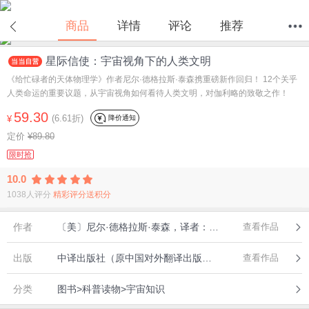
商品
详情
评论
推荐
星际信使：宇宙视角下的人类文明
首页
分类
值得买
购物车
我的当当
《给忙碌者的天体物理学》作者尼尔·德格拉斯·泰森携重磅新作回归！ 12个关乎
人类命运的重要议题，从宇宙视角如何看待人类文明，对伽利略的致敬之作！
59.30
(6.61折)
降价通知
¥
定价
¥89.80
限时抢
10.0
1038人评分
精彩评分送积分
作者
〔美〕尼尔·德格拉斯·泰森，译者：高爽
查看作品
出版
中译出版社（原中国对外翻译出版公司）,2023年07月
查看作品
分类
图书>科普读物>宇宙知识