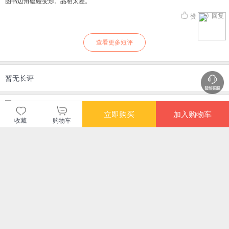
图书边角磕碰变形。品相太差。
回复
赞
查看更多短评
暂无长评
当当自营图书
立即购买
加入购物车
收藏
购物车
商品包装
物流速度
快递员满意度
4.71
4.77
4.82
高
高
高
购买此商品的顾客也同时购买
更多