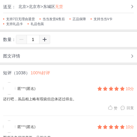
送至：
北京>北京市>东城区
无货
支持7日无理由退货
当当发货&售后
正品保障
支持当当V卡
支持礼品卡
礼品包装
数量：
图文详情
短评（1038）
100%好评
匿***(匿名)
10分
还行吧，虽品相上略有瑕疵但总体还过得去。
回复
赞
匿***(匿名)
10分