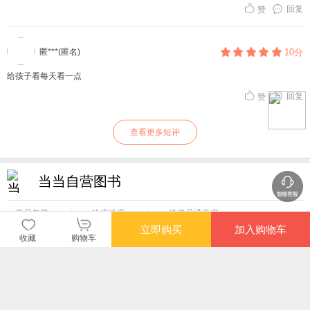
回复
赞
匿***(匿名)
10分
给孩子看每天看一点
回复
赞
查看更多短评
当当自营图书
商品包装
物流速度
快递员满意度
4.70
4.77
4.82
立即购买
加入购物车
高
高
高
收藏
购物车
购买此商品的顾客也同时购买
更多