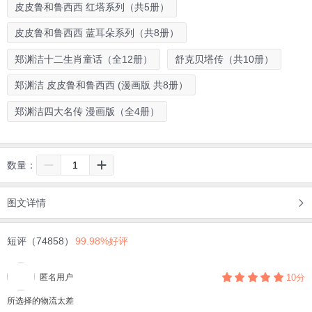
皮皮鲁和鲁西西 红塔系列（共5册）
皮皮鲁和鲁西西 蓝耳朵系列（共8册）
郑渊洁十二生肖童话（全12册）
舒克贝塔传（共10册）
郑渊洁 皮皮鲁和鲁西西 (漫画版 共8册）
郑渊洁四大名传 漫画版（全4册）
数量：
图文详情
短评（74858）
99.98%好评
匿名用户
10分
所选择的物流太差