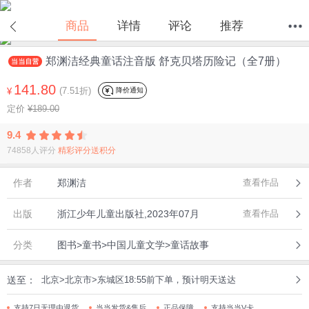
商品
详情
评论
推荐
郑渊洁经典童话注音版 舒克贝塔历险记（全7册）
首页
分类
值得买
购物车
我的当当
141.80
(7.51折)
降价通知
¥
定价
¥189.00
9.4
74858人评分
精彩评分送积分
作者
郑渊洁
查看作品
出版
浙江少年儿童出版社,2023年07月
查看作品
分类
图书>童书>中国儿童文学>童话故事
送至：
北京>北京市>东城区18:55前下单，预计明天送达
支持7日无理由退货
当当发货&售后
正品保障
支持当当V卡