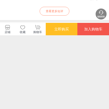
查看更多短评
暂无长评
立即购买
加入购物车
店铺
收藏
购物车
三联书店当当自营旗舰店
购买此商品的顾客也同时购买
更多
满额减
满额减
满额减
满额
山外山：晚明绘画
儿童国画规范教材?
国画起步：禽鸟篇
水
（1570—1644）
动物篇
画
¥140.60
¥16.80
¥14.30
¥75