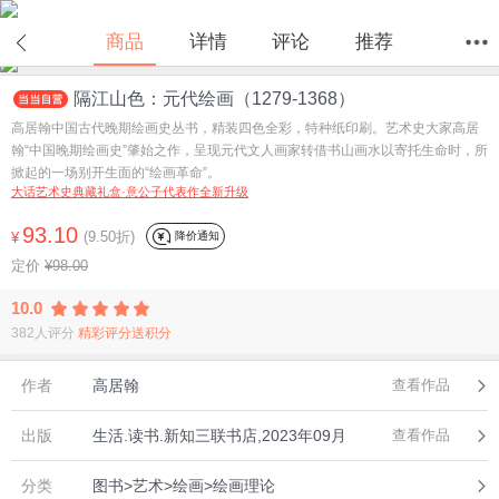
在线试读
商品
详情
评论
推荐
隔江山色：元代绘画（1279-1368）
首页
分类
值得买
购物车
我的当当
高居翰中国古代晚期绘画史丛书，精装四色全彩，特种纸印刷。艺术史大家高居
翰“中国晚期绘画史”肇始之作，呈现元代文人画家转借书山画水以寄托生命时，所
掀起的一场别开生面的“绘画革命”。
大话艺术史典藏礼盒·意公子代表作全新升级
93.10
(9.50折)
降价通知
¥
定价
¥98.00
10.0
382人评分
精彩评分送积分
作者
高居翰
查看作品
出版
生活.读书.新知三联书店,2023年09月
查看作品
分类
图书>艺术>绘画>绘画理论