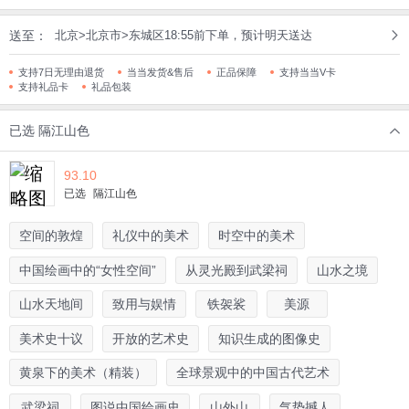
送至：
北京>北京市>东城区18:55前下单，预计明天送达
支持7日无理由退货
当当发货&售后
正品保障
支持当当V卡
支持礼品卡
礼品包装
已选
隔江山色
93.10
已选
隔江山色
空间的敦煌
礼仪中的美术
时空中的美术
中国绘画中的“女性空间”
从灵光殿到武梁祠
山水之境
山水天地间
致用与娱情
铁袈裟
美源
美术史十议
开放的艺术史
知识生成的图像史
黄泉下的美术（精装）
全球景观中的中国古代艺术
武梁祠
图说中国绘画史
山外山
气势撼人