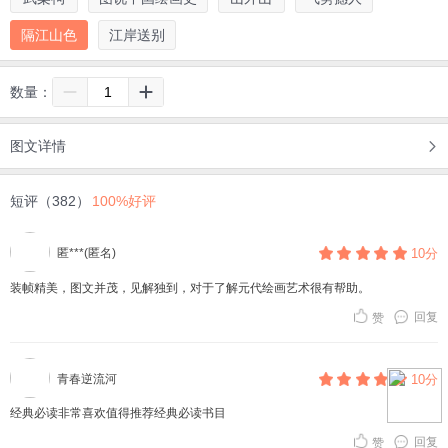
隔江山色
江岸送别
数量：
图文详情
短评（382）
100%好评
匿***(匿名)
10分
装帧精美，图文并茂，见解独到，对于了解元代绘画艺术很有帮助。
回复
赞
青春逆流河
10分
经典必读非常喜欢值得推荐经典必读书目
回复
赞