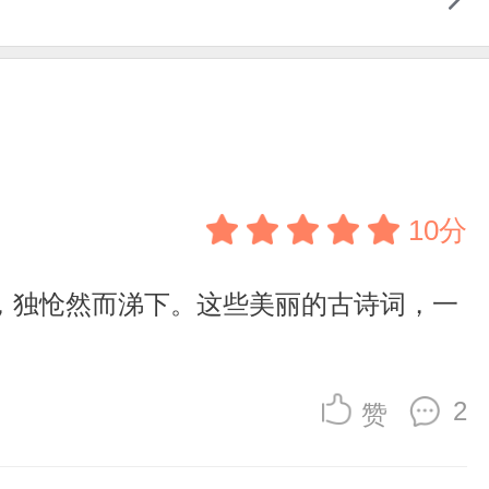
10分
，独怆然而涕下。这些美丽的古诗词，一
2
赞