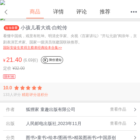
在线试读
商品
详情
评论
推荐
小孩儿看大戏·白蛇传
首页
分类
值得买
购物车
我的当当
看懂中国戏，戏里有乾坤。明清史学家、央视《百家讲坛》“开坛元勋”阎崇年，京
剧表演艺术家、国家一级演员张建国联袂推荐。
国际安徒生奖得主蔡皋经典绘本合集>>
21.40
(6.69折)
降价通知
¥
定价
¥32.00
限时抢
10.0
133人评分
精彩评分送积分
作者
狐狸家 童趣出版有限公司
查看作品
出版
人民邮电出版社,2023年11月
查看作品
分类
图书>童书>绘本/图画书>精装图画书>中国原创