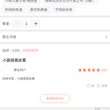
小孩儿看大戏·铡美案
格林尼治天文台宇宙之书（3册）
时间的奇迹
夜空的奥秘
宇宙的未来
数量：
图文详情
短评（133）
100%好评
小孩很喜欢看
匿名用户
10分
内容丰富，小孩很喜欢看
回复
赞
查看更多短评