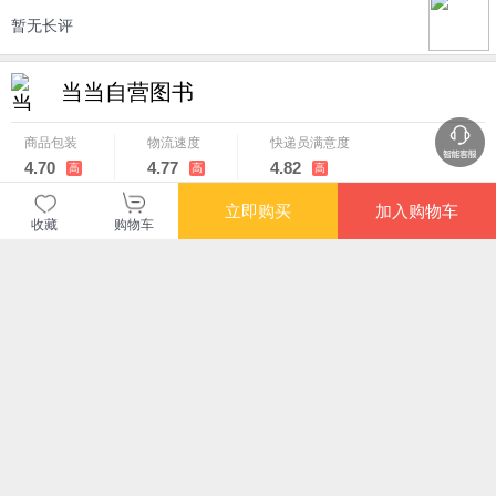
暂无长评
当当自营图书
商品包装
物流速度
快递员满意度
4.70
4.77
4.82
高
高
高
立即购买
加入购物车
收藏
购物车
购买此商品的顾客也同时购买
更多
满额减
满额
憋不住啦！100秒后
永恒的传承 太阳要到
神奇动物在哪里（精
念一
便便就来了（精装硬
城里来做客
装）实验室里的魔法
小跨
壳绘本！生理认知
精灵 有声伴读版儿童
书王
¥59.80
¥34.80
¥17.10
¥39
+数学启蒙！全世界
绘本3-6岁幼儿园小
孩子都无法拒绝的便
中大班宝宝阅读