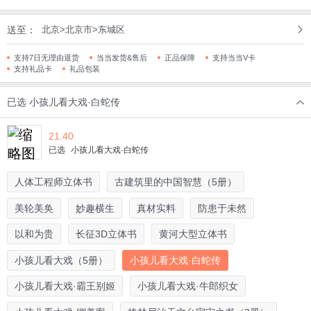
送至：
北京>北京市>东城区
支持7日无理由退货
当当发货&售后
正品保障
支持当当V卡
支持礼品卡
礼品包装
已选
小孩儿看大戏·白蛇传
21.40
已选
小孩儿看大戏·白蛇传
人体工程师立体书
古建筑里的中国智慧（5册）
美轮美奂
妙趣横生
真材实料
防患于未然
以和为贵
长征3D立体书
黄河大型立体书
小孩儿看大戏（5册）
小孩儿看大戏·白蛇传
小孩儿看大戏·霸王别姬
小孩儿看大戏·牛郎织女