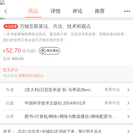
商品
详情
评论
推荐
万物互联算法、方法、技术和观点
首页
分类
值得买
购物车
我的当当
一本书讲透物联网前沿技术、通信和计算。互联技术的发展，智能设备的应用，
我们的世界正逐步成为万物互联的世界。
52.70
(8.51折)
降价通知
¥
定价
¥62.00
暂无评分
48人评分
精彩评分送积分
作者
(意大利)贝尼亚米诺·狄·马蒂诺(Beniamino,Di,Martino)，等著，孙燕侠，张建民 译
查看作品
出版
中国科学技术出版社,2024年01月
查看作品
分类
图书>计算机/网络>网络与数据通信>网络配置与管理
送至：
北京>北京市>东城区18:55前下单，预计明天送达