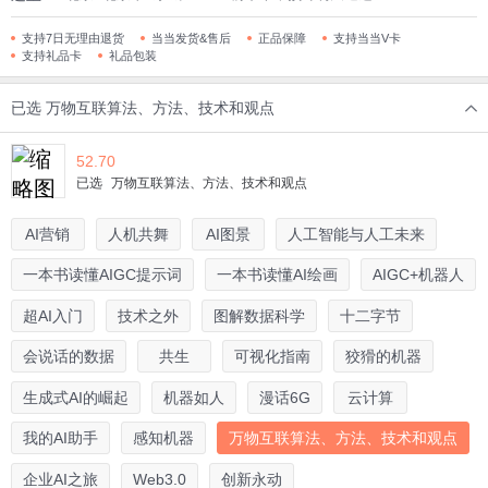
支持7日无理由退货
当当发货&售后
正品保障
支持当当V卡
支持礼品卡
礼品包装
已选
万物互联算法、方法、技术和观点
52.70
已选
万物互联算法、方法、技术和观点
AI营销
人机共舞
AI图景
人工智能与人工未来
一本书读懂AIGC提示词
一本书读懂AI绘画
AIGC+机器人
超AI入门
技术之外
图解数据科学
十二字节
会说话的数据
共生
可视化指南
狡猾的机器
生成式AI的崛起
机器如人
漫话6G
云计算
我的AI助手
感知机器
万物互联算法、方法、技术和观点
企业AI之旅
Web3.0
创新永动