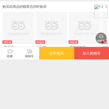
购买此商品的顾客也同时购买
更多
满额减
满额减
满额减
满额
漫话6G
云计算
我的AI助手：
AI
ChatGPT日常应用指
的
立即购买
加入购物车
南
收藏
购物车
¥67.20
¥68.00
¥50.20
¥75
满额减
满额减
满额减
限时
机器如人：通往人类
感知机器：无处不在
企业AI之旅 深度解析
网
智慧之路
的传感器
AI如何赋能千行百业
¥66.30
¥58.70
¥67.20
¥34