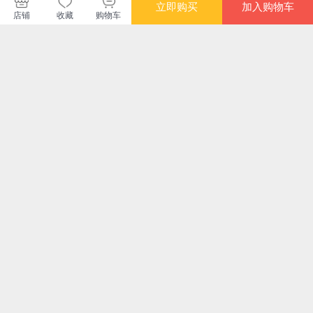
果麦文化当当自营旗舰店
立即购买
加入购物车
店铺
收藏
购物车
您可能感兴趣的商品
推荐
推荐
推荐
¥8.80
¥9.80
¥6.60
¥8.
登录
注册
TOP