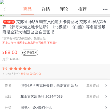
在线试读
商品
详情
评论
推荐
克苏鲁神话5 调查员伦道夫卡特登场 克苏鲁神话第五
首页
分类
值得买
购物车
我的当当
弹 《梦寻未知之地卡达斯》《北极星》《白船》等名篇登场
附赠全彩大地图 当当自营图书
“克苏鲁神话”系列新作。果麦出品
不止白夜行 推理小说家东野圭吾作品 下单戳>
88.00
降价通知
¥
定价
¥88.00
9.6
71058人评分
精彩评分送积分
作者
(美)H.P.洛夫克拉夫特，果麦文化 出品
查看作品
出版
花山文艺出版社,2024年03月
查看作品
分类
图书>小说>魔幻小说