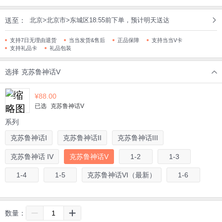
送至：
北京>北京市>东城区18:55前下单，预计明天送达
支持7日无理由退货
当当发货&售后
正品保障
支持当当V卡
支持礼品卡
礼品包装
选择
克苏鲁神话V
¥
88.00
已选
克苏鲁神话V
系列
克苏鲁神话I
克苏鲁神话II
克苏鲁神话III
克苏鲁神话 IV
克苏鲁神话V
1-2
1-3
1-4
1-5
克苏鲁神话VI（最新）
1-6
数量：