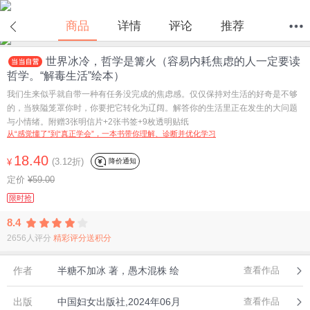
在线试读
商品
详情
评论
推荐
世界冰冷，哲学是篝火（容易内耗焦虑的人一定要读
首页
分类
值得买
购物车
我的当当
哲学。“解毒生活”绘本）
我们生来似乎就自带一种有任务没完成的焦虑感。仅仅保持对生活的好奇是不够
的，当狭隘笼罩你时，你要把它转化为辽阔。解答你的生活里正在发生的大问题
与小情绪。附赠3张明信片+2张书签+9枚透明贴纸
从“感觉懂了”到“真正学会”，一本书带你理解、诊断并优化学习
18.40
(3.12折)
降价通知
¥
定价
¥59.00
限时抢
8.4
2656人评分
精彩评分送积分
作者
半糖不加冰 著，愚木混株 绘
查看作品
出版
中国妇女出版社,2024年06月
查看作品