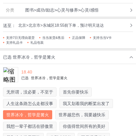
分类
图书>成功/励志>心灵与修养>心灵/感悟
送至：
北京>北京市>东城区18:55前下单，预计明天送达
支持7日无理由退货
当当发货&售后
正品保障
支持当当V卡
支持礼品卡
礼品包装
已选
世界冰冷，哲学是篝火
18.40
已选
世界冰冷，哲学是篝火
无所谓，没必要，不至于
首先你要快乐
人生这条路怎么走都没事
我又划着我的断桨出发了
世界冰冷，哲学是篝火
世界越悲伤，我要越快乐
我想一辈子都活在骄傲里
你值得世间所有的美好