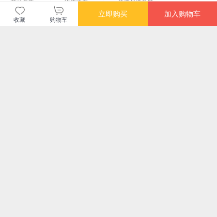
商品包装
物流速度
快递员满意度
4.71
4.77
4.82
立即购买
加入购物车
高
高
高
收藏
购物车
购买此商品的顾客也同时购买
更多
满额减
限时抢
满额减
限时
先别怪自己：适度外
放下的奇迹 学会放下
别把软弱当善良：
懂
耗，为自己松绑【签
的30个练习 人人都
《了凡四训》里的狠
别无
名版随机】（一本让
能学会的三步法 放下
话，今天我们都该听
¥53.20
¥20.96
¥49.40
¥27
无数人结节退散的反
杂念 放下痛苦 臣服
听
满额减
满额减
满额
内耗指南。生活本就
一旦开始练习放下你
【全4册】畅销励志
内在之光：通往真诚
幸福力（杨澜重磅新
当
不易，别太善解人
即刻就会充满力量
解压套装
合一之路 6[美] 帕克
书，习得幸福的能
意）
·J.帕尔默
力，创造你的海阔天
¥157.78
¥69.00
¥47.30
¥45
空。一本可以改善认
知，真正实践的幸福
您可能感兴趣的商品
提案）
推荐
推荐
推荐