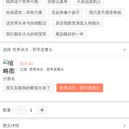
我和这个世界不熟
你那么孤单
不是温柔的人
你虽柔软，却有力量
笑起来像个孩子
我只是不愿意将就
这世界从未与你相配过
原谅我眼里满是人间烟火
我们都在大大的绝望里
规划最好的一年
选择
世界冰冷，哲学是篝火
¥
18.40
已选
世界冰冷，哲学是篝火
分册名
我又划着我的断桨出发了
世界冰冷，哲学是篝火
数量：
图文详情