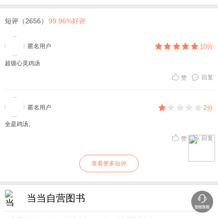
短评（2656）
99.96%好评
匿名用户
10分
超级心灵鸡汤
回复
赞
匿名用户
2分
全是鸡汤。
回复
赞
查看更多短评
当当自营图书