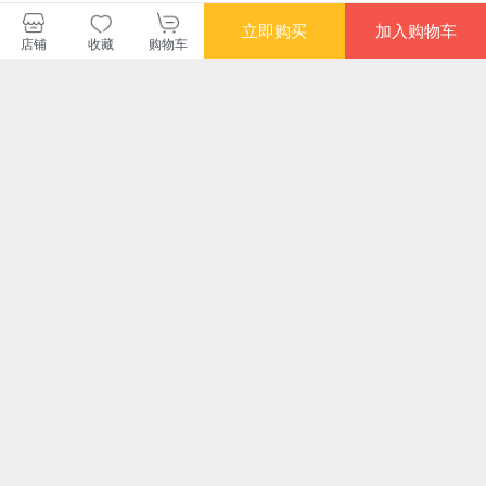
查看更多短评
立即购买
加入购物车
店铺
收藏
购物车
博集天卷当当自营旗舰店
购买此商品的顾客也同时购买
更多
限时抢
满额减
马伯庸：食南之徒
秋盆河(作者远人“河
谁动了我的工作
永
（24年长篇历史小
流三部曲"系列讲述
说，豆瓣2024年度中
深圳归侨故事)
¥40.30
¥30.40
¥52.30
¥54
国文学榜）