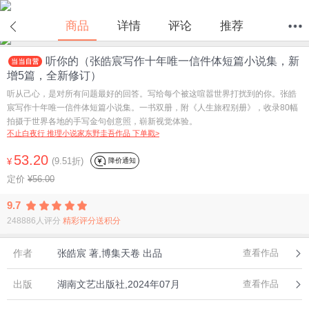
商品
详情
评论
推荐
听你的（张皓宸写作十年唯一信件体短篇小说集，新
首页
分类
值得买
购物车
我的当当
增5篇，全新修订）
听从己心，是对所有问题最好的回答。写给每个被这喧嚣世界打扰到的你。张皓
宸写作十年唯一信件体短篇小说集。一书双册，附《人生旅程别册》，收录80幅
拍摄于世界各地的手写金句创意照，崭新视觉体验。
不止白夜行 推理小说家东野圭吾作品 下单戳>
53.20
(9.51折)
降价通知
¥
定价
¥56.00
9.7
248886人评分
精彩评分送积分
作者
张皓宸 著,博集天卷 出品
查看作品
出版
湖南文艺出版社,2024年07月
查看作品