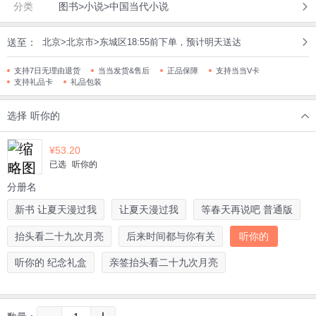
分类
图书>小说>中国当代小说
送至：
北京>北京市>东城区18:55前下单，预计明天送达
支持7日无理由退货
当当发货&售后
正品保障
支持当当V卡
支持礼品卡
礼品包装
选择
听你的
¥
53.20
已选
听你的
分册名
新书 让夏天漫过我
让夏天漫过我
等春天再说吧 普通版
抬头看二十九次月亮
后来时间都与你有关
听你的
听你的 纪念礼盒
亲签抬头看二十九次月亮