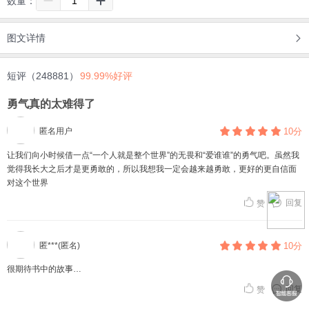
数量：
图文详情
短评（248881）
99.99%好评
勇气真的太难得了
匿名用户
10分
让我们​向小时候借一点“一个人就是整个世界”的无畏和“爱谁谁”的勇气吧。虽然我
觉得我长大之后才是更勇敢的，所以我想我一定会越来越勇敢，更好的更自信面
对这个世界
回复
赞
匿***(匿名)
10分
很期待书中的故事…
回复
赞