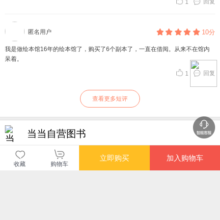
回复
1
匿名用户
10分
我是做绘本馆16年的绘本馆了，购买了6个副本了，一直在借阅。从来不在馆内
呆着。
回复
1
查看更多短评
当当自营图书
商品包装
物流速度
快递员满意度
立即购买
加入购物车
收藏
购物车
4.70
4.77
4.82
高
高
高
购买此商品的顾客也同时购买
更多