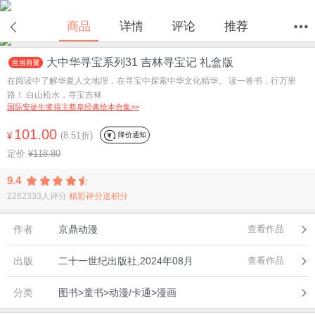
商品
详情
评论
推荐
大中华寻宝系列31 吉林寻宝记 礼盒版
首页
分类
值得买
购物车
我的当当
在阅读中了解华夏人文地理，在寻宝中探索中华文化精华。 读一卷书，行万里
路！ 白山松水，寻宝吉林
国际安徒生奖得主蔡皋经典绘本合集>>
101.00
(8.51折)
降价通知
¥
定价
¥118.80
9.4
2282333人评分
精彩评分送积分
作者
京鼎动漫
查看作品
出版
二十一世纪出版社,2024年08月
查看作品
分类
图书>童书>动漫/卡通>漫画