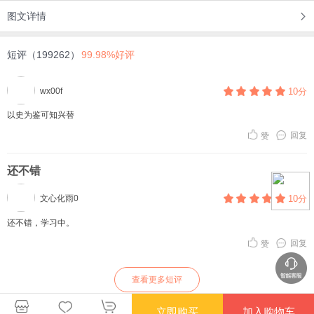
图文详情
短评（199262）
99.98%好评
wx00f
10分
以史为鉴可知兴替
回复
赞
还不错
文心化雨0
10分
还不错，学习中。
回复
赞
查看更多短评
立即购买
加入购物车