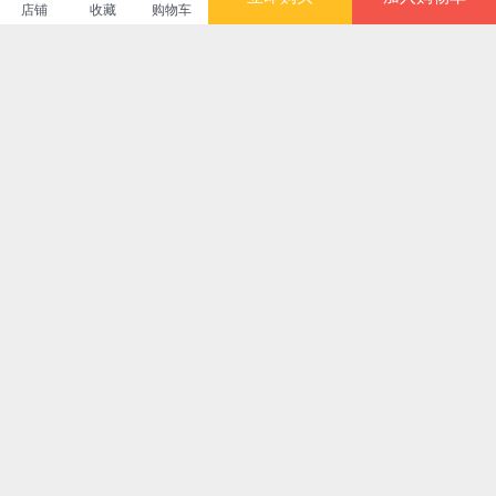
店铺
收藏
购物车
博集天卷当当自营旗舰店
购买此商品的顾客也同时购买
更多
满额减
限时抢
限时抢
满额
旗族旧俗志校注 上海
传统史学与中国现代
中国书画研究集刊
汗青
古籍出版社
史学建构研究
（第七辑）
套装
京
¥64.60
¥136.80
¥113.80
¥19
满额减
限时抢
满额减