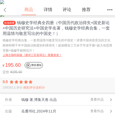
在线试读
商品
详情
评论
推荐
钱穆史学经典全四册（中国历代政治得失+国史新论
首页
分类
值得买
购物车
我的当当
+中国历史研究法+中国史学名著，钱穆史学经典合集，一套
用温情与敬意写出的中国史！）
钱穆史学经典合集，一套用温情与敬意写出的中国史！讲透中国传统背后的文化
精神和两千年中国政治制度的利害得失！超值赠送三万余字导读手册+超大张思维
导图+钱穆手稿明信片！
上海古籍特装版《唐诗三百首译注》限量首发！
195.60
降价通知
¥
定价
¥195.60
9.8
199262人评分
精彩评分送积分
作者
钱穆 著,博集天卷 出品
查看作品
出版
岳麓书社,2024年11月
查看作品