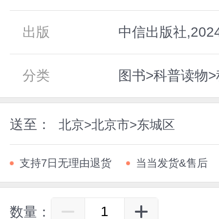
出版
中信出版社,202
分类
图书>科普读物>
送至：
北京>北京市>东城区
支持7日无理由退货
当当发货&售后
数量：