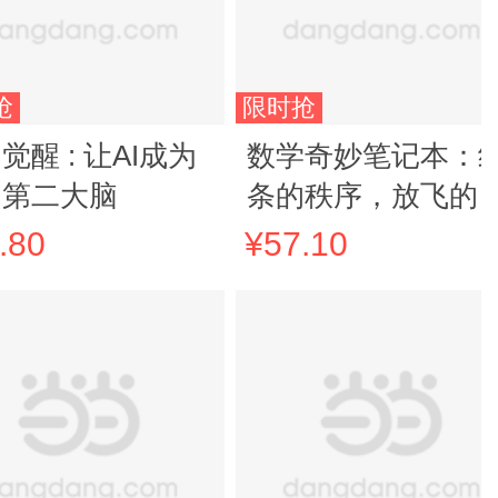
抢
限时抢
觉醒 : 让AI成为
数学奇妙笔记本：
的第二大脑
条的秩序，放飞的
想
.80
¥57.10