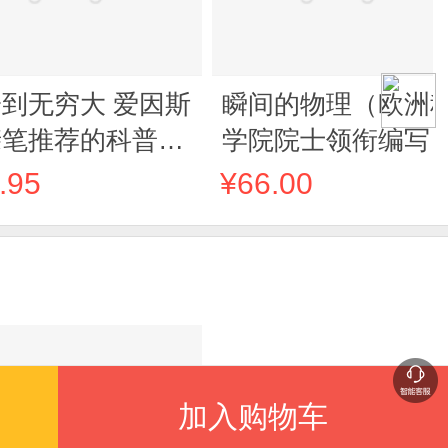
到无穷大 爱因斯
瞬间的物理（欧洲
亲笔推荐的科普入
学院院士领衔编写
 清华大学校长送
法国三项科普大奖
.95
¥66.00
新生的礼物
品《优雅的物理》
作，重塑你的世界
知！）
加入购物车