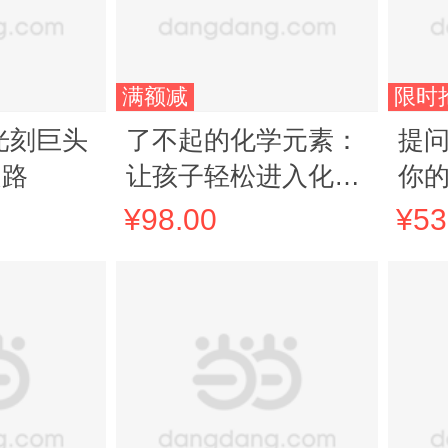
满额减
限时
光刻巨头
了不起的化学元素：
提问
之路
让孩子轻松进入化学
你
的奇妙世界，西班牙
¥98.00
¥53
青少年推荐用书，众
多化学名师联名鼎力
推荐，学霸枕边书，
学渣逆袭书。