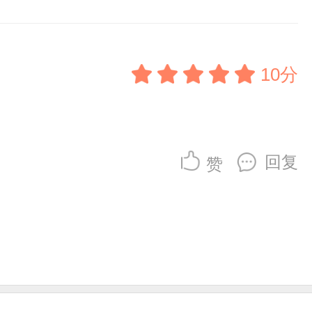
10分
回复
赞