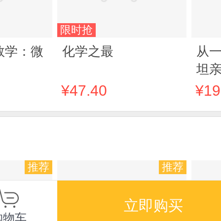
限时抢
数学：微
化学之最
从一
坦
门书
¥47.40
¥19
给
推荐
推荐
立即购买
购物车