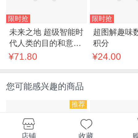
限时抢
限时抢
未来之地 超级智能时
超图解趣味
代人类的目的和意义
积分
埃隆·马斯克推荐 尼
¥71.80
¥24.00
克·博斯特罗姆 著 人
工智能领域前瞻性未
您可能感兴趣的商品
来学 DeepSee
推荐
店铺
收藏