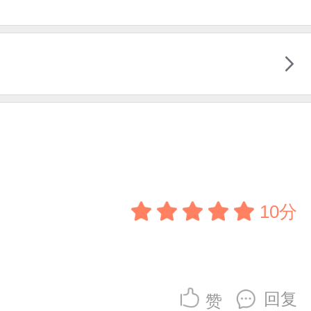
10分
回复
赞