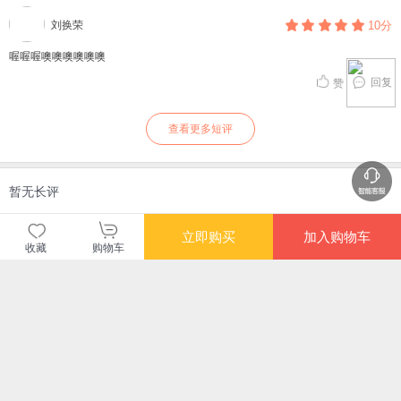
刘换荣
10分
喔喔喔噢噢噢噢噢噢
回复
赞
查看更多短评
暂无长评
立即购买
加入购物车
当当自营图书
收藏
购物车
商品包装
物流速度
快递员满意度
4.70
4.77
4.82
高
高
高
购买此商品的顾客也同时购买
更多