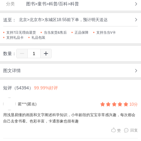
分类
图书>童书>科普/百科>科普
送至：
北京>北京市>东城区18:55前下单，预计明天送达
支持7日无理由退货
当当发货&售后
正品保障
支持当当V卡
支持礼品卡
礼品包装
数量：
图文详情
短评（54394）
99.99%好评
匿***(匿名)
10分
用浅显易懂的画面和文字阐述科学知识，小年龄段的宝宝非常感兴趣，每次都会
自己去拿书看。色彩丰富，卡通形象也很有趣
回复
赞