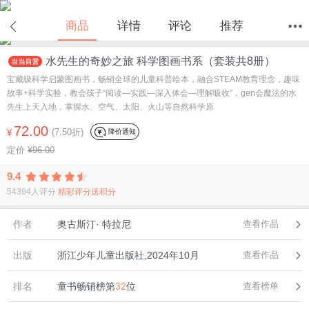
商品
详情
评论
推荐
水先生的奇妙之旅 科学图画书系（套装共8册）
首页
分类
值得买
购物车
我的当当
宝藏级科学启蒙图画书，畅销全球的儿童科普绘本，融合STEAM教育理念，趣味
故事+科学实验，教会孩子“阅读—实践—深入体会—理解吸收”，gen会魔法的水
先生上天入地，掌握水、空气、太阳、火山等自然科学原
72.00
(7.50折)
降价通知
¥
定价
¥96.00
9.4
54394人评分
精彩评分送积分
作者
奥古斯汀· 特拉尼
查看作品
出版
浙江少年儿童出版社,2024年10月
查看作品
排名
童书畅销榜第
32
位
查看榜单