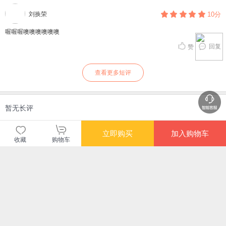
刘换荣
10分
喔喔喔噢噢噢噢噢噢
回复
赞
查看更多短评
暂无长评
立即购买
加入购物车
当当自营图书
收藏
购物车
商品包装
物流速度
快递员满意度
4.71
4.77
4.82
高
高
高
购买此商品的顾客也同时购买
更多