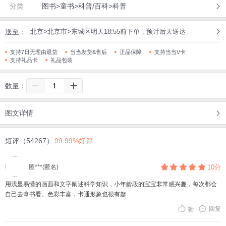
分类
图书>童书>科普/百科>科普
送至：
北京>北京市>东城区明天18:55前下单，预计后天送达
支持7日无理由退货
当当发货&售后
正品保障
支持当当V卡
支持礼品卡
礼品包装
数量：
图文详情
短评（54267）
99.99%好评
匿***(匿名)
10分
用浅显易懂的画面和文字阐述科学知识，小年龄段的宝宝非常感兴趣，每次都会
自己去拿书看。色彩丰富，卡通形象也很有趣
回复
赞