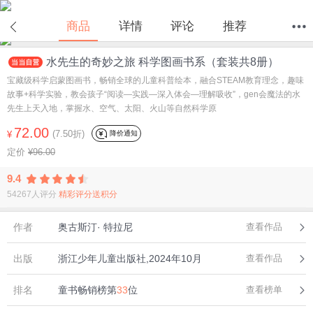
商品
详情
评论
推荐
水先生的奇妙之旅 科学图画书系（套装共8册）
首页
分类
值得买
购物车
我的当当
宝藏级科学启蒙图画书，畅销全球的儿童科普绘本，融合STEAM教育理念，趣味
故事+科学实验，教会孩子“阅读—实践—深入体会—理解吸收”，gen会魔法的水
先生上天入地，掌握水、空气、太阳、火山等自然科学原
72.00
(7.50折)
降价通知
¥
定价
¥96.00
9.4
54267人评分
精彩评分送积分
作者
奥古斯汀· 特拉尼
查看作品
出版
浙江少年儿童出版社,2024年10月
查看作品
排名
童书畅销榜第
33
位
查看榜单