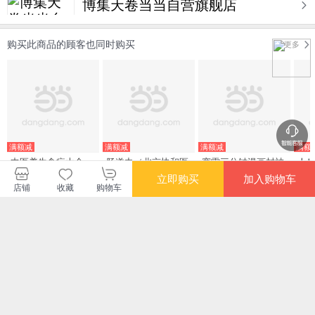
博集天卷当当自营旗舰店
购买此商品的顾客也同时购买
更多
满额减
满额减
满额减
满额
中医养生食疗大全
肠道力（北京协和医
赛雷三分钟漫画封神
人
学院肿瘤学博士、朝
演义 超炫镭射封面
畅销
立即购买
加入购物车
阳医院副主任医师、
超值附赠一张赛雷定
么
店铺
收藏
购物车
¥35.70
¥55.10
¥56.00
¥45
医学科普达人曾医生
制封神闪卡 1000万
过
重磅新作 ）
人都在看的“超萌赛
清
雷”全场景爆笑解析封
神演
满额减
满额减
满额减
满额
吃出自愈力（《纽约
曾医生让你早知道
非药而愈：吃出健康
金