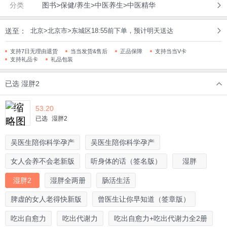
分类
图书>保健/养生>中医养生>中医精华
送至：
北京>北京市>东城区18:55前下单，预计明天送达
支持7日无理由退货
当当发货&售后
正品保障
支持当当V卡
支持礼品卡
礼品包装
已选
湿胖2
53.20
已选
湿胖2
吴医生陪你科学孕产
吴医生陪你科学孕产
女人会养不会老新版
听身体的话（签名版）
湿胖
湿胖2
湿胖全两册
肠活生活
脾虚的女人老得快新版
曾医生让你早知道（签章版）
吃出自愈力
吃出代谢力
吃出自愈力+吃出代谢力全2册