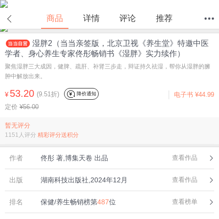
在线试读
商品
详情
评论
推荐
湿胖2（当当亲签版，北京卫视《养生堂》特邀中医
首页
分类
值得买
购物车
我的当当
学者、身心养生专家佟彤畅销书《湿胖》实力续作）
聚焦湿胖三大成因，健脾、疏肝、补肾三步走，辩证持久祛湿，帮你从湿胖的臃
肿中解放出来。
53.20
(9.51折)
降价通知
¥
电子书
¥44.99
定价
¥56.00
暂无评分
1151人评分
精彩评分送积分
作者
佟彤 著,博集天卷 出品
查看作品
出版
湖南科技出版社,2024年12月
查看作品
排名
保健/养生畅销榜第
487
位
查看榜单