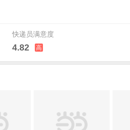
快递员满意度
4.82
高