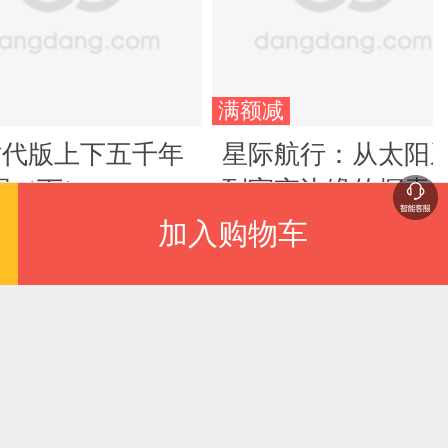
满额减
时代版上下五千年
星际航行：从太阳
国（下）
到宇宙边缘的探索
旅
加入购物车
.10
¥108.80