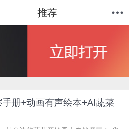
推荐
购物车
我的当当
手册+动画有声绘本+AI蔬菜
。