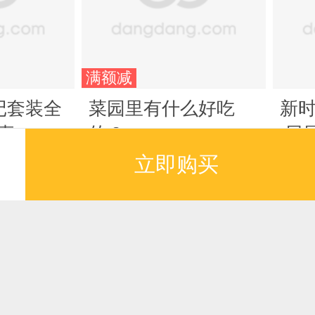
满额减
记套装全
菜园里有什么好吃
新
故事，用
的？
·民
事引入数
立即购买
¥59.50
¥74
数学学习