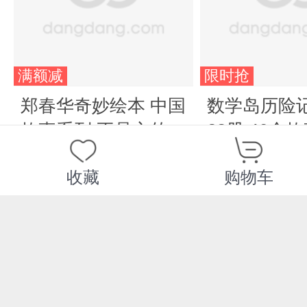
满额减
限时抢
郑春华奇妙绘本 中国
数学岛历险
故事系列 不是方的
23册 46个
不是圆的
趣味冒险故
¥22.50
¥118.00
收藏
购物车
学知识，让
不再枯燥