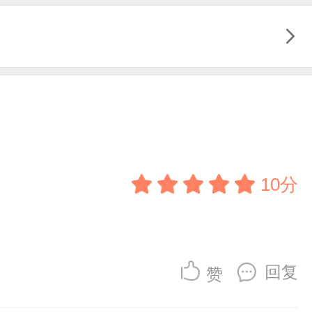
10分
回复
赞