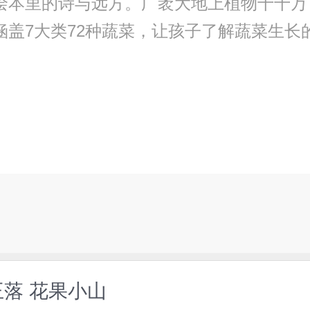
”，绘本里的诗与远方。广袤大地上植物千千
涵盖7大类72种蔬菜，让孩子了解蔬菜生长
王落 花果小山