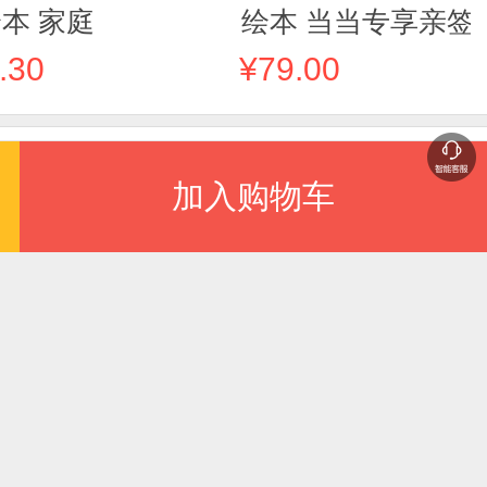
本 家庭
绘本 当当专享亲签
2-6岁学龄前孩子习
.30
¥79.00
惯养成 1本解决一
坏习惯 6本直击家
痛点 笑着改毛病 玩
加入购物车