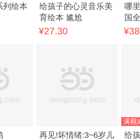
系列绘本
给孩子的心灵音乐美
哪里
育绘本 尴尬
国
帮
¥27.30
¥38
全感
题
满额
鸭
再见!坏情绪:3~6岁儿
给