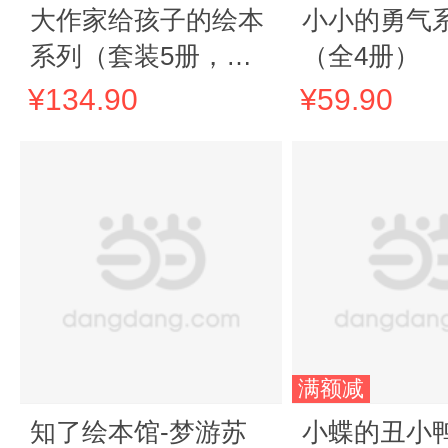
大作家给孩子的绘本
小小的勇气
系列（套装5册，包
（全4册）
含：《花脸》 《太阳
¥134.90
¥59.90
路》 《小颗颗》
《漏洞》 《虫虫
飞》）
满额减
知了绘本馆-梦游苏
小蝶的丑小