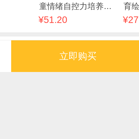
童情绪自控力培养绘
育绘
本（全八册）
¥51.20
¥27
立即购买
推荐
推荐