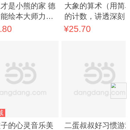
才是小熊的家 德
大象的算术（用简
全能绘本大师力作
的计数，讲透深刻
助孩子建立内心安
生命哲学）
.80
¥25.70
 正确处理情绪问
减
孩子的心灵音乐美
二蛋叔叔好习惯游