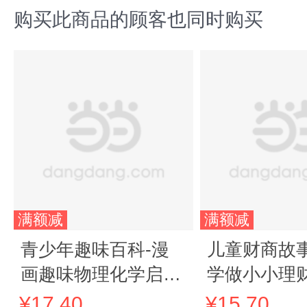
购买此商品的顾客也同时购买
满额减
满额减
青少年趣味百科-漫
儿童财商故事
画趣味物理化学启蒙
学做小小理财
书（平装）
12岁亲子财
¥17.40
¥15.70