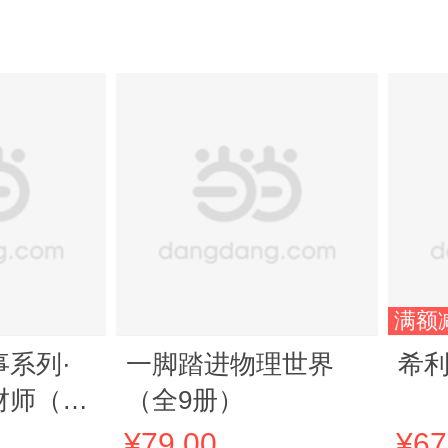
满额
系列·
一脚踏进物理世界
希
师（6-
（全9册）
商启蒙
¥79.00
¥67