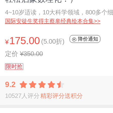
4~10岁适读，10大科学领域，800多
国际安徒生奖得主蔡皋经典绘本合集>>
175.00
降价通知
(5.00折)
¥
定价
¥350.00
限时抢
9.2
10527人评分
精彩评分送积分