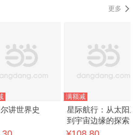
更多
减
满额减
利尔讲世界史
星际航行：从太阳
到宇宙边缘的探索
旅
.30
¥108.80