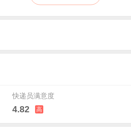
快递员满意度
4.82
高