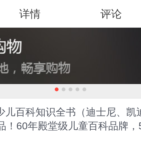
详情
评论
值得买
典少儿百科知识全书（迪士尼、
品！60年殿堂级儿童百科品牌，